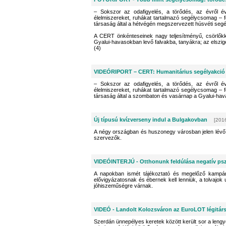
– Sokszor az odafigyelés, a törődés, az évről évr
élelmiszereket, ruhákat tartalmazó segélycsomag 
társaság által a hétvégén megszervezett húsvéti segé
A CERT önkénteseinek nagy teljesítményű, csörlőkkel
Gyalui-havasokban levő falvakba, tanyákra; az elsziget
(4)
VIDEÓRIPORT – CERT: Humanitárius segélyakció 
– Sokszor az odafigyelés, a törődés, az évről évr
élelmiszereket, ruhákat tartalmazó segélycsomag 
társaság által a szombaton és vasárnap a Gyalui-hav
Új típusú kvízverseny indul a Bulgakovban
[2016
A négy országban és huszonegy városban jelen lévő i
szervezők.
VIDEÓINTERJÚ - Otthonunk feldúlása negatív pszi
A napokban ismét tájékoztató és megelőző kampány
elővigyázatosnak és ébernek kell lenniük, a tolvajok
jóhiszeműségre várnak.
VIDEÓ - Landolt Kolozsváron az EuroLOT légitárs
Szerdán ünnepélyes keretek között került sor a lengy