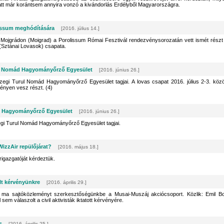
latt már korántsem annyira vonzó a kivándorlás Erdélyből Magyarországra.
issum meghódítására
[2016. július 14.]
tti Mojgrádon (Moigrad) a Porolissum Római Fesztivál rendezvénysorozatán vett ismét részt
Sztánai Lovasok) csapata.
ul Nomád Hagyományőrző Egyesület
[2016. június 26.]
zegi Turul Nomád Hagyományőrző Egyesület tagjai. A lovas csapat 2016. július 2-3. közö
ényen vesz részt. (4)
ád Hagyományőrző Egyesület
[2016. június 26.]
egi Turul Nomád Hagyományőrző Egyesület tagjai.
izzAir repülőjárat?
[2016. május 18.]
rigazgatóját kérdeztük.
lt kérvényünkre
[2016. április 29.]
 ma sajtóközleményt szerkesztőségünkbe a Musai-Muszáj akciócsoport. Közlik: Emil B
sem válaszolt a civil aktivisták iktatott kérvényére.
s
[2016. április 25.]