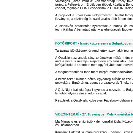
Valóságos „lovas invázió” volt vasárnap Erdély f
tartott a Fellegváron. Erdélyben többek között a Bo
csapat, tegnap a PONT csoportnak a COM’ON, Kolozsvá
A projektet a Kolozsvári Polgármesteri Hivatal t
látványos, a közönség és sajtó által is több ízben dic
A jelenlévők betekintést nyerhettek a hunok és m
technikákba. A bemutató után – a lehetőségek függvé
FOTÓRIPORT - Ismét kvízverseny a Bulgakovban
Tartalmas időtöltésnek örvendhettek azok, akik tegna
A QuizNight az angolszász területeken méltán népsze
mint a neve is mutatja- alapvetően egy kvízjáték, a
kvízjátékokkal szemben nem egyéni játékosok neve
A megmérettetések több tucat kárpát-medencei váro
A kérdéseket minden héten egyedileg állítják össze
popkultúra, filmtörténet, sport, sorozatok/rajzfilmek, i
A QuizNight bajnokságra ingyenes a nevezés, a Bulgak
legtöbb helyes választ adott csapat.
Részletek a QuizNight Kolozsvár Facebook-oldalon és 
VIDEÓINTERJÚ - 27. Tusványos: Melyik mértékű b
Ma Migráció és emigráció - demográfiai jóslat Közép
és Diáktáborban.
Kapitány Balázst, a magyarországi Központi Statiszt