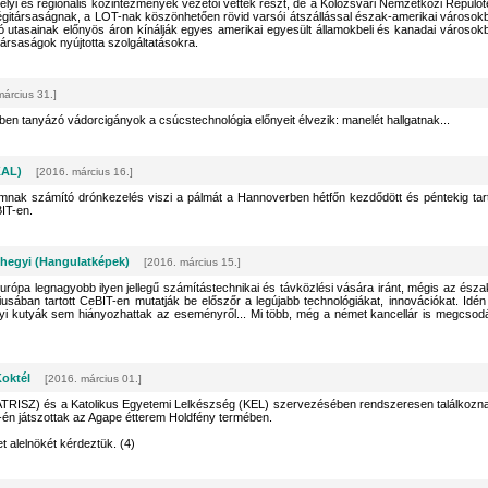
helyi és regionális közintézmények vezetői vettek részt, de a Kolozsvári Nemzetközi Repülőt
ami légitársaságnak, a LOT-nak köszönhetően rövid varsói átszállással észak-amerikai városok
gió utasainak előnyös áron kínálják egyes amerikai egyesült államokbeli és kanadai városok
itársaságok nyújtotta szolgáltatásokra.
március 31.]
n tanyázó vádorcigányok a csúcstechnológia előnyeit élvezik: manelét hallgatnak...
KAL)
[2016. március 16.]
mnak számító drónkezelés viszi a pálmát a Hannoverben hétfőn kezdődött és péntekig tar
BIT-en.
hegyi (Hangulatképek)
[2016. március 15.]
rópa legnagyobb ilyen jellegű számítástechnikai és távközlési vására iránt, mégis az észa
ban tartott CeBIT-en mutatják be előszőr a legújabb technológiákat, innovációkat. Idén
yi kutyák sem hiányozhattak az eseményről... Mi több, még a német kancellár is megcsodá
Koktél
[2016. március 01.]
TRISZ) és a Katolikus Egyetemi Lelkészség (KEL) szervezésében rendszeresen találkozn
7-én játszottak az Agape étterem Holdfény termében.
t alelnökét kérdeztük. (4)