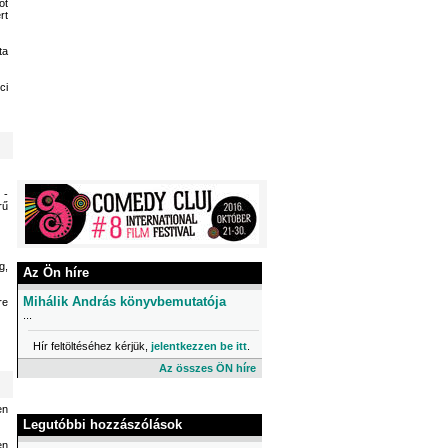
ót
rt
ta
ci
 -
rű
g,
Az Ön híre
Mihálik András könyvbemutatója
re
...
Hír feltöltéséhez kérjük,
jelentkezzen be itt
.
Az összes ÖN híre
en
Legutóbbi hozzászólások
en