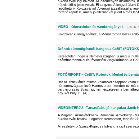
a kolozsvári légi kikötőn. Az eseményen diplomaták, 
képviselői is jelen voltak. Elhangzott: A lengyel áll
repülhetünk Kolozsvárról. A varsói átszállással a ré
történő repülést, amely jó alternatívát jelent a más lég
VIDEÓ - Okostelefon és vándorcigányok
[2016. 
Kolozsvár külnegyedéhez, a Monostorhoz közeli erdőbe
Drónok zümmögésétől hangos a CeBIT (FOTÓK
Kétségtelen, hogy a Németországban is még új hullá
számítástechnikai és távközlési világkiállításon, a Ce
FOTÓRIPORT – CeBIT: Robotok, Merkel és bernát
Bár az érdeklődés mintha valamivel csappant volna Eu
németországban levő Hannoverben minden év márciusá
partnerország Svájc, így természetesen a bernátheg
egy-két kütyüt... (4)
VIDEÓINTERJÚ - Társasjáték, jó hangulat: Játék-
A Magyar Társasjátékosok Romániai Szövetsége (MA
a kolozsvári fiatalok. Legutóbb szombaton, február 2
A részletekről Szász-Köpeczy Istvánt, a civil szerveze