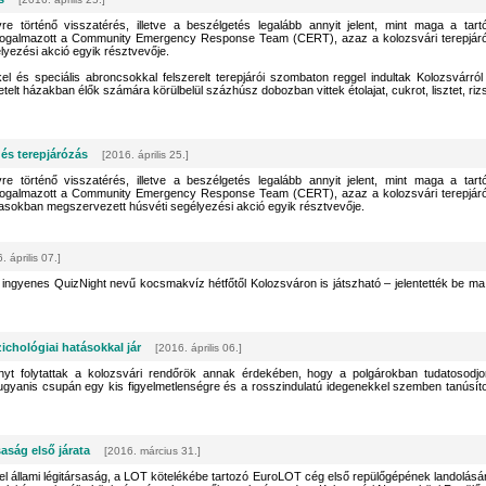
e történő visszatérés, illetve a beszélgetés legalább annyit jelent, mint maga a tart
– fogalmazott a Community Emergency Response Team (CERT), azaz a kolozsvári terepjár
lyezési akció egyik résztvevője.
 és speciális abroncsokkal felszerelt terepjárói szombaton reggel indultak Kolozsvárról
elt házakban élők számára körülbelül százhúsz dobozban vittek étolajat, cukrot, lisztet, rizs
és terepjárózás
[2016. április 25.]
e történő visszatérés, illetve a beszélgetés legalább annyit jelent, mint maga a tart
– fogalmazott a Community Emergency Response Team (CERT), azaz a kolozsvári terepjár
asokban megszervezett húsvéti segélyezési akció egyik résztvevője.
. április 07.]
ngyenes QuizNight nevű kocsmakvíz hétfőtől Kolozsváron is játszható – jelentették be ma
chológiai hatásokkal jár
[2016. április 06.]
t folytattak a kolozsvári rendőrök annak érdekében, hogy a polgárokban tudatosodjo
 ugyanis csupán egy kis figyelmetlenségre és a rosszindulatú idegenekkel szemben tanúsíto
aság első járata
[2016. március 31.]
el állami légitársaság, a LOT kötelékébe tartozó EuroLOT cég első repülőgépének landolásá