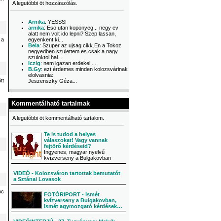
A legutóbbi öt hozzászólás.
Arnika
: YESSS!
arnika
: Eso utan koponyeg... negy ev
alatt nem volt ido lepni? Szep lassan,
 a
egyenkent ki...
Bela
: Szuper az ujsag cikk.En a Tokoz
negyedben szulettem es csak a nagy
szuloktol hal...
Iczig
: nem igazan erdekel....
B.Gy
: ezt érdemes minden kolozsvárinak
elolvasnia:
tt
Jeszenszky Géza...
Kommentálható tartalmak
A legutóbbi öt kommentálható tartalom.
Te is tudod a helyes
válaszokat! Vagy vannak
fejtörő kérdéseid?
Ingyenes, magyar nyelvű
kvízverseny a Bulgakovban
VIDEÓ - Kolozsváron tartottak bemutatót
a Sztánai Lovasok
oc
FOTÓRIPORT - Ismét
kvízverseny a Bulgakovban,
ismét agymozgató kérdések…