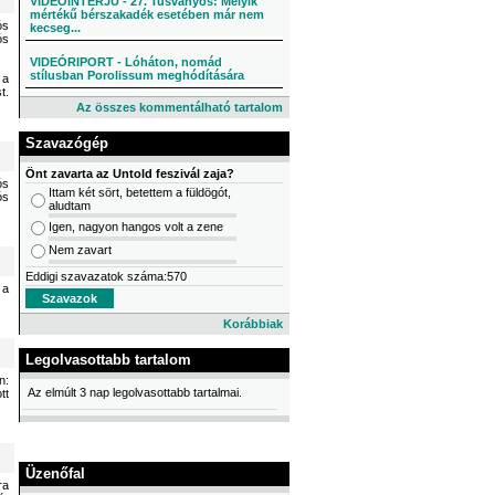
VIDEÓINTERJÚ - 27. Tusványos: Melyik
mértékű bérszakadék esetében már nem
ós
kecseg...
ós
VIDEÓRIPORT - Lóháton, nomád
stílusban Porolissum meghódítására
 a
t.
Az összes kommentálható tartalom
Szavazógép
Önt zavarta az Untold feszivál zaja?
ós
Ittam két sört, betettem a füldögót,
ós
aludtam
Igen, nagyon hangos volt a zene
Nem zavart
Eddigi szavazatok száma:570
 a
Korábbiak
Legolvasottabb tartalom
n:
Az elmúlt 3 nap legolvasottabb tartalmai.
tt
Üzenőfal
ra