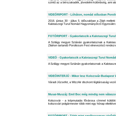
szintű az a bérszakadék, jövedelmi különbség, ami a
VIDEÓRIPORT - Lóháton, nomád stílusban Porol
2016. június 30 - július 5. időszakban a Zilah melle
Kalotaszegi Turul Nomád Hagyományőrző Egyesület (
FOTÓRIPORT - Gyakorlatozik a Kalotaszegi Tur
A Szilágy megyei Sztánán gyakorlatoznak a Kalotas
Zilahon tartandó Porolissum Fest elnevezésű rendezv
VIDEÓ - Gyakorlatozik a Kalotaszegi Turul Nom
A Szilágy megyei Sztánán gyakorlatoznak a Kalotasz
VIDEÓINTERJÚ - Mikor lesz Kolozsvár-Budapest W
Váradi Józsefet, a WizzAir diszkont légitársaság vezé
Musai-Muszáj: Emil Boc még mindig nem válaszo
Kolozsvár - a képmutatás fővárosa címmel küldött
kolozsvári polgármester több mint egy hónap elteltével 
FOTÓRIPORT - Több mint segélycsomag: törődé