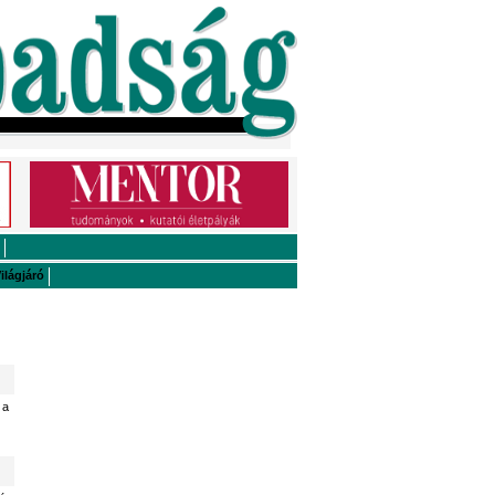
ilágjáró
 a