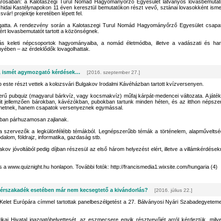
ővárosában: a Kalotaszegi Turul Nomád Hagyományőrző Egyesület látványos lovasbemutat
nchidai Kastélynapokon 11 éven keresztül bemutatókon részt vevő, sztánai lovasokként isme
r! projektje keretében lépett fel.
ámogatta. A rendezvény során a Kalotaszegi Turul Nomád Hagyományőrző Egyesület csapa
sért lovasbemutatót tartott a közönségnek.
ás keleti népcsoportok hagyományaiba, a nomád életmódba, illetve a vadászati és har
nyében – az érdeklődők lovagolhattak.
, ismét agymozgató kérdések…
[2016. szeptember 27.]
p este részt vettek a kolozsvári Bulgakov Irodalmi Kávéházban tartott kvízversenyen.
rű pubquiz (magyarul bárkvíz, vagy kocsmakvíz) műfaj kárpát-medencei változata. A játék
mit jellemzően bárokban, kávézókban, pubokban tartunk minden héten, és az itthon népsze
zhetnek, hanem csapatok versenyeznek egymással.
sban párhuzamosan zajlanak.
 a szervezők a legkülönfélébb témákból. Legnépszerűbb témák a történelem, alapműveltsé
rodalom, földrajz, informatika, gazdaság stb.
ov jóvoltából pedig díjban részesül az első három helyezést elért, illetve a villámkérdések
a www.quiznight.hu honlapon. További fotók: http://francismedia1.wixsite.com/hungaria (4)
érszakadék esetében már nem kecsegtető a kivándorlás?
[2016. július 22.]
-Kelet Európára címmel tartottak panelbeszélgetést a 27. Bálványosi Nyári Szabadegyetem
ikai Hivatal igazgatóhelyettesét, az eszmecsere egyik résztvevőjét arról kérdeztük, mily