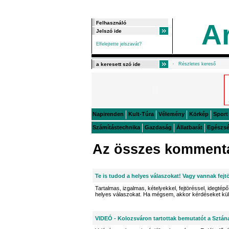
A
Elfelejtette jelszavát?
Részletes kereső
Napirenden
Kult-Túra
Vélemény
Körkép
Sport
Számítástechnika
Gazdaság
Állatbarát
Egészs
Az összes kommentá
Te is tudod a helyes válaszokat! Vagy vannak fejt
Tartalmas, izgalmas, kételyekkel, fejtöréssel, idegtépő 
helyes válaszokat. Ha mégsem, akkor kérdéseket kü
VIDEÓ - Kolozsváron tartottak bemutatót a Sztán