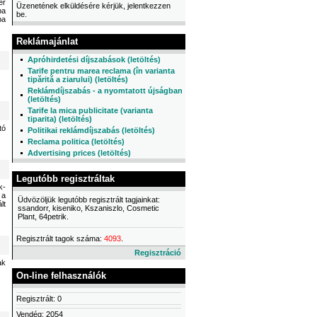
ér
Üzenetének elküldésére kérjük, jelentkezzen
ba
be.
ba
Reklámajánlat
Apróhirdetési díjszabások (letöltés)
Tarife pentru marea reclama (în varianta
tipărită a ziarului) (letöltés)
Reklámdíjszabás - a nyomtatott újságban
(letöltés)
Tarife la mica publicitate (varianta
tiparita) (letöltés)
tó
Politikai reklámdíjszabás (letöltés)
Reclama politica (letöltés)
Advertising prices (letöltés)
Legutóbb regisztráltak
k-
 a
Üdvözöljük legutóbb regisztrált tagjainkat:
lt
ssandorr, kiseniko, Kszaniszlo, Cosmetic
Plant, 64petrik.
Regisztrált tagok száma:
4093
.
Regisztráció
ak
On-line felhasználók
Regisztrált: 0
Vendég: 2054