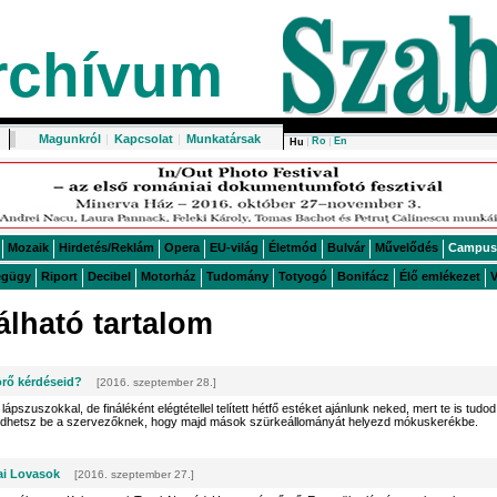
rchívum
Magunkról
|
Kapcsolat
|
Munkatársak
Ro
En
Hu
Mozaik
Hirdetés/Reklám
Opera
EU-világ
Életmód
Bulvár
Művelődés
Campus
égügy
Riport
Decibel
Motorház
Tudomány
Totyogó
Bonifácz
Élő emlékezet
V
lható tartalom
örő kérdéseid?
[2016. szeptember 28.]
lápszuszokkal, de fináléként elégtétellel telített hétfő estéket ajánlunk neked, mert te is tudod
ldhetsz be a szervezőknek, hogy majd mások szürkeállományát helyezd mókuskerékbe.
ai Lovasok
[2016. szeptember 27.]