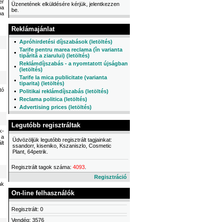
ér
Üzenetének elküldésére kérjük, jelentkezzen
ba
be.
ba
Reklámajánlat
Apróhirdetési díjszabások (letöltés)
Tarife pentru marea reclama (în varianta
tipărită a ziarului) (letöltés)
Reklámdíjszabás - a nyomtatott újságban
(letöltés)
Tarife la mica publicitate (varianta
tiparita) (letöltés)
tó
Politikai reklámdíjszabás (letöltés)
Reclama politica (letöltés)
Advertising prices (letöltés)
Legutóbb regisztráltak
k-
 a
Üdvözöljük legutóbb regisztrált tagjainkat:
lt
ssandorr, kiseniko, Kszaniszlo, Cosmetic
Plant, 64petrik.
Regisztrált tagok száma:
4093
.
Regisztráció
ak
On-line felhasználók
Regisztrált: 0
Vendég: 3576