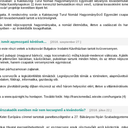
ővárosában: a Kalotaszegi Turul Nomád Hagyományőrző Egyesület látványos lovasbemutat
nchidai Kastélynapokon 11 éven keresztül bemutatókon részt vevő, sztánai lovasokként isme
r! projektje keretében lépett fel.
ámogatta. A rendezvény során a Kalotaszegi Turul Nomád Hagyományőrző Egyesület csapa
sért lovasbemutatót tartott a közönségnek.
ás keleti népcsoportok hagyományaiba, a nomád életmódba, illetve a vadászati és har
nyében – az érdeklődők lovagolhattak.
, ismét agymozgató kérdések…
[2016. szeptember 27.]
p este részt vettek a kolozsvári Bulgakov Irodalmi Kávéházban tartott kvízversenyen.
rű pubquiz (magyarul bárkvíz, vagy kocsmakvíz) műfaj kárpát-medencei változata. A játék
mit jellemzően bárokban, kávézókban, pubokban tartunk minden héten, és az itthon népsze
zhetnek, hanem csapatok versenyeznek egymással.
sban párhuzamosan zajlanak.
 a szervezők a legkülönfélébb témákból. Legnépszerűbb témák a történelem, alapműveltsé
rodalom, földrajz, informatika, gazdaság stb.
ov jóvoltából pedig díjban részesül az első három helyezést elért, illetve a villámkérdések
a www.quiznight.hu honlapon. További fotók: http://francismedia1.wixsite.com/hungaria (4)
érszakadék esetében már nem kecsegtető a kivándorlás?
[2016. július 22.]
-Kelet Európára címmel tartottak panelbeszélgetést a 27. Bálványosi Nyári Szabadegyetem
ikai Hivatal igazgatóhelyettesét, az eszmecsere egyik résztvevőjét arról kérdeztük, mily