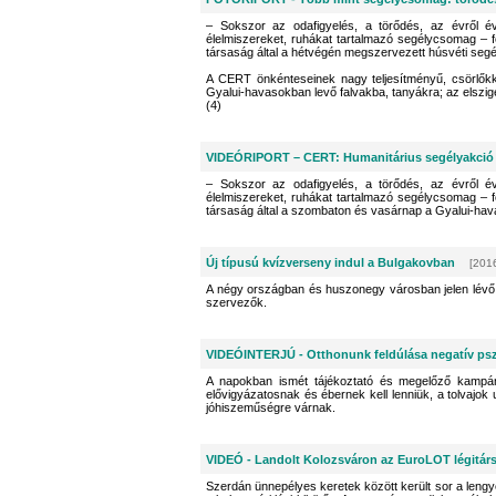
– Sokszor az odafigyelés, a törődés, az évről évr
élelmiszereket, ruhákat tartalmazó segélycsomag 
társaság által a hétvégén megszervezett húsvéti segé
A CERT önkénteseinek nagy teljesítményű, csörlőkkel
Gyalui-havasokban levő falvakba, tanyákra; az elsziget
(4)
VIDEÓRIPORT – CERT: Humanitárius segélyakció 
– Sokszor az odafigyelés, a törődés, az évről évr
élelmiszereket, ruhákat tartalmazó segélycsomag 
társaság által a szombaton és vasárnap a Gyalui-hav
Új típusú kvízverseny indul a Bulgakovban
[2016
A négy országban és huszonegy városban jelen lévő i
szervezők.
VIDEÓINTERJÚ - Otthonunk feldúlása negatív pszi
A napokban ismét tájékoztató és megelőző kampány
elővigyázatosnak és ébernek kell lenniük, a tolvajok
jóhiszeműségre várnak.
VIDEÓ - Landolt Kolozsváron az EuroLOT légitárs
Szerdán ünnepélyes keretek között került sor a lengy