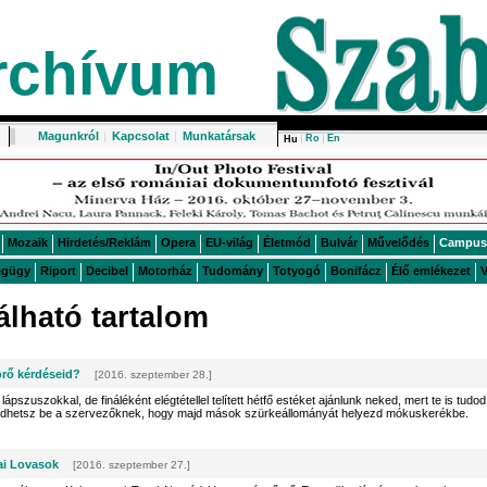
rchívum
Magunkról
|
Kapcsolat
|
Munkatársak
Ro
En
Hu
Mozaik
Hirdetés/Reklám
Opera
EU-világ
Életmód
Bulvár
Művelődés
Campus
égügy
Riport
Decibel
Motorház
Tudomány
Totyogó
Bonifácz
Élő emlékezet
V
lható tartalom
örő kérdéseid?
[2016. szeptember 28.]
lápszuszokkal, de fináléként elégtétellel telített hétfő estéket ajánlunk neked, mert te is tudod
ldhetsz be a szervezőknek, hogy majd mások szürkeállományát helyezd mókuskerékbe.
ai Lovasok
[2016. szeptember 27.]