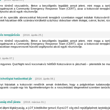
e történő visszatérés, illetve a beszélgetés legalább annyit jelent, mint maga a tart
– fogalmazott a Community Emergency Response Team (CERT), azaz a kolozsvári terepjár
lyezési akció egyik résztvevője.
 és speciális abroncsokkal felszerelt terepjárói szombaton reggel indultak Kolozsvárról
elt házakban élők számára körülbelül százhúsz dobozban vittek étolajat, cukrot, lisztet, rizs
és terepjárózás
[2016. április 25.]
e történő visszatérés, illetve a beszélgetés legalább annyit jelent, mint maga a tart
– fogalmazott a Community Emergency Response Team (CERT), azaz a kolozsvári terepjár
asokban megszervezett húsvéti segélyezési akció egyik résztvevője.
. április 07.]
ngyenes QuizNight nevű kocsmakvíz hétfőtől Kolozsváron is játszható – jelentették be ma
chológiai hatásokkal jár
[2016. április 06.]
t folytattak a kolozsvári rendőrök annak érdekében, hogy a polgárokban tudatosodjo
 ugyanis csupán egy kis figyelmetlenségre és a rosszindulatú idegenekkel szemben tanúsíto
aság első járata
[2016. március 31.]
el állami légitársaság, a LOT kötelékébe tartozó EuroLOT cég első repülőgépének landolásá