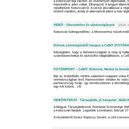
a kolozsvári légi kikötőn. Az eseményen diplomaták, 
képviselői is jelen voltak. Elhangzott: A lengyel áll
repülhetünk Kolozsvárról. A varsói átszállással a ré
történő repülést, amely jó alternatívát jelent a más lég
VIDEÓ - Okostelefon és vándorcigányok
[2016. 
Kolozsvár külnegyedéhez, a Monostorhoz közeli erdőbe
Drónok zümmögésétől hangos a CeBIT (FOTÓK
Kétségtelen, hogy a Németországban is még új hullá
számítástechnikai és távközlési világkiállításon, a Ce
FOTÓRIPORT – CeBIT: Robotok, Merkel és bernát
Bár az érdeklődés mintha valamivel csappant volna Eu
németországban levő Hannoverben minden év márciusá
partnerország Svájc, így természetesen a bernátheg
egy-két kütyüt... (4)
VIDEÓINTERJÚ - Társasjáték, jó hangulat: Játék-
A Magyar Társasjátékosok Romániai Szövetsége (MA
a kolozsvári fiatalok. Legutóbb szombaton, február 2
A részletekről Szász-Köpeczy Istvánt, a civil szerveze