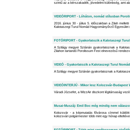
szintű az a bérszakadék, jövedelmi különbség, ami a
VIDEÓRIPORT - Lóháton, nomád stílusban Porol
2016. június 30 - július 5. időszakban a Zilah melle
Kalotaszegi Turul Nomád Hagyományőrző Egyesület (
FOTÓRIPORT - Gyakorlatozik a Kalotaszegi Tur
A Szilágy megyei Sztánán gyakorlatoznak a Kalotas
Zilahon tartandó Porolissum Fest elnevezésű rendezv
VIDEÓ - Gyakorlatozik a Kalotaszegi Turul Nom
A Szilágy megyei Sztánán gyakorlatoznak a Kalotasz
VIDEÓINTERJÚ - Mikor lesz Kolozsvár-Budapest W
Váradi Józsefet, a WizzAir diszkont légitársaság vezé
Musai-Muszáj: Emil Boc még mindig nem válaszo
Kolozsvár - a képmutatás fővárosa címmel küldött
kolozsvári polgármester több mint egy hónap elteltével 
FOTÓRIPORT - Több mint segélycsomag: törődé