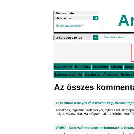
A
Elfelejtette jelszavát?
Részletes kereső
Napirenden
Kult-Túra
Vélemény
Körkép
Sport
Számítástechnika
Gazdaság
Állatbarát
Egészs
Az összes kommentá
Te is tudod a helyes válaszokat! Vagy vannak fejt
Tartalmas, izgalmas, kételyekkel, fejtöréssel, idegtépő 
helyes válaszokat. Ha mégsem, akkor kérdéseket kü
VIDEÓ - Kolozsváron tartottak bemutatót a Sztán