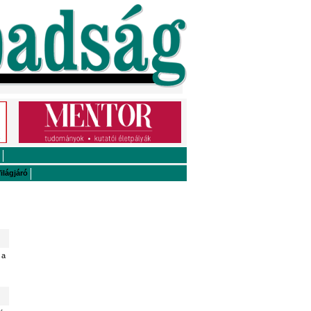
ilágjáró
 a