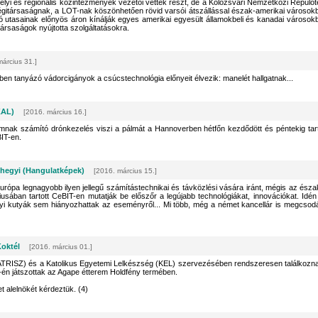
helyi és regionális közintézmények vezetői vettek részt, de a Kolozsvári Nemzetközi Repülőt
ami légitársaságnak, a LOT-nak köszönhetően rövid varsói átszállással észak-amerikai városok
gió utasainak előnyös áron kínálják egyes amerikai egyesült államokbeli és kanadai városok
itársaságok nyújtotta szolgáltatásokra.
március 31.]
n tanyázó vádorcigányok a csúcstechnológia előnyeit élvezik: manelét hallgatnak...
KAL)
[2016. március 16.]
mnak számító drónkezelés viszi a pálmát a Hannoverben hétfőn kezdődött és péntekig tar
BIT-en.
hegyi (Hangulatképek)
[2016. március 15.]
rópa legnagyobb ilyen jellegű számítástechnikai és távközlési vására iránt, mégis az észa
ban tartott CeBIT-en mutatják be előszőr a legújabb technológiákat, innovációkat. Idén
yi kutyák sem hiányozhattak az eseményről... Mi több, még a német kancellár is megcsodá
Koktél
[2016. március 01.]
TRISZ) és a Katolikus Egyetemi Lelkészség (KEL) szervezésében rendszeresen találkozn
7-én játszottak az Agape étterem Holdfény termében.
t alelnökét kérdeztük. (4)