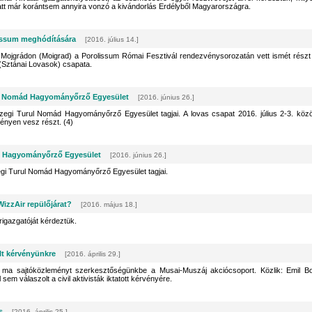
latt már korántsem annyira vonzó a kivándorlás Erdélyből Magyarországra.
issum meghódítására
[2016. július 14.]
tti Mojgrádon (Moigrad) a Porolissum Római Fesztivál rendezvénysorozatán vett ismét részt
Sztánai Lovasok) csapata.
ul Nomád Hagyományőrző Egyesület
[2016. június 26.]
zegi Turul Nomád Hagyományőrző Egyesület tagjai. A lovas csapat 2016. július 2-3. közö
ényen vesz részt. (4)
ád Hagyományőrző Egyesület
[2016. június 26.]
egi Turul Nomád Hagyományőrző Egyesület tagjai.
izzAir repülőjárat?
[2016. május 18.]
rigazgatóját kérdeztük.
lt kérvényünkre
[2016. április 29.]
 ma sajtóközleményt szerkesztőségünkbe a Musai-Muszáj akciócsoport. Közlik: Emil B
sem válaszolt a civil aktivisták iktatott kérvényére.
s
[2016. április 25.]