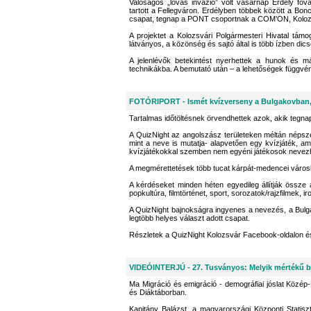
Valóságos „lovas invázió” volt vasárnap Erdély f
tartott a Fellegváron. Erdélyben többek között a Bo
csapat, tegnap a PONT csoportnak a COM’ON, Kolozsvá
A projektet a Kolozsvári Polgármesteri Hivatal t
látványos, a közönség és sajtó által is több ízben dic
A jelenlévők betekintést nyerhettek a hunok és m
technikákba. A bemutató után – a lehetőségek függvé
FOTÓRIPORT - Ismét kvízverseny a Bulgakovban
Tartalmas időtöltésnek örvendhettek azok, akik tegna
A QuizNight az angolszász területeken méltán népsze
mint a neve is mutatja- alapvetően egy kvízjáték, a
kvízjátékokkal szemben nem egyéni játékosok neve
A megmérettetések több tucat kárpát-medencei váro
A kérdéseket minden héten egyedileg állítják össze
popkultúra, filmtörténet, sport, sorozatok/rajzfilmek, i
A QuizNight bajnokságra ingyenes a nevezés, a Bulgak
legtöbb helyes választ adott csapat.
Részletek a QuizNight Kolozsvár Facebook-oldalon és 
VIDEÓINTERJÚ - 27. Tusványos: Melyik mértékű b
Ma Migráció és emigráció - demográfiai jóslat Közép
és Diáktáborban.
Kapitány Balázst, a magyarországi Központi Statiszt