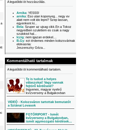
A legutóbbi öt hozzászólás.
Arnika
: YESSS!
arnika
: Eso utan koponyeg... negy ev
alatt nem volt ido lepni? Szep lassan,
 a
egyenkent ki...
Bela
: Szuper az ujsag cikk.En a Tokoz
negyedben szulettem es csak a nagy
szuloktol hal...
Iczig
: nem igazan erdekel....
B.Gy
: ezt érdemes minden kolozsvárinak
elolvasnia:
tt
Jeszenszky Géza...
Kommentálható tartalmak
A legutóbbi öt kommentálható tartalom.
Te is tudod a helyes
válaszokat! Vagy vannak
fejtörő kérdéseid?
Ingyenes, magyar nyelvű
kvízverseny a Bulgakovban
VIDEÓ - Kolozsváron tartottak bemutatót
a Sztánai Lovasok
oc
FOTÓRIPORT - Ismét
kvízverseny a Bulgakovban,
ismét agymozgató kérdések…