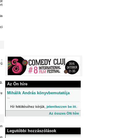
ót
rt
ta
ci
 -
rű
g,
Az Ön híre
Mihálik András könyvbemutatója
re
...
Hír feltöltéséhez kérjük,
jelentkezzen be itt
.
Az összes ÖN híre
en
Legutóbbi hozzászólások
en