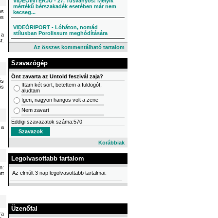
VIDEÓINTERJÚ - 27. Tusványos: Melyik
mértékű bérszakadék esetében már nem
ós
kecseg...
ós
VIDEÓRIPORT - Lóháton, nomád
stílusban Porolissum meghódítására
 a
t.
Az összes kommentálható tartalom
Szavazógép
Önt zavarta az Untold feszivál zaja?
ós
Ittam két sört, betettem a füldögót,
ós
aludtam
Igen, nagyon hangos volt a zene
Nem zavart
Eddigi szavazatok száma:570
 a
Korábbiak
Legolvasottabb tartalom
n:
Az elmúlt 3 nap legolvasottabb tartalmai.
tt
Üzenőfal
ra