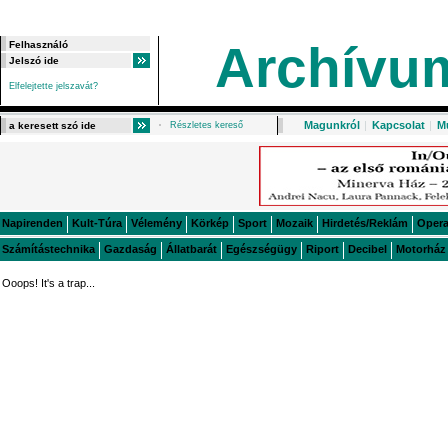
Archívu
Elfelejtette jelszavát?
Magunkról
|
Kapcsolat
|
M
Részletes kereső
Napirenden
Kult-Túra
Vélemény
Körkép
Sport
Mozaik
Hirdetés/Reklám
Oper
Számítástechnika
Gazdaság
Állatbarát
Egészségügy
Riport
Decibel
Motorház
Ooops! It's a trap...