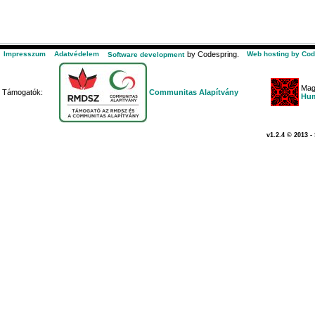
Impresszum
Adatvédelem
by Codespring.
Web hosting by Cod
Software development
Mag
Támogatók:
Communitas Alapítvány
Hum
v1.2.4 © 2013 -