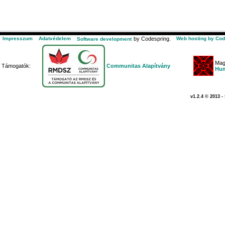
Impresszum
Adatvédelem
by Codespring.
Web hosting by Cod
Software development
Mag
Támogatók:
Communitas Alapítvány
Hum
v1.2.4 © 2013 -