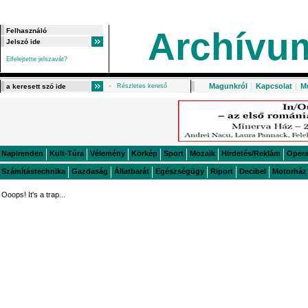
Archívu
Elfelejtette jelszavát?
Magunkról
|
Kapcsolat
|
M
Részletes kereső
Napirenden
Kult-Túra
Vélemény
Körkép
Sport
Mozaik
Hirdetés/Reklám
Oper
Számítástechnika
Gazdaság
Állatbarát
Egészségügy
Riport
Decibel
Motorház
Ooops! It's a trap...