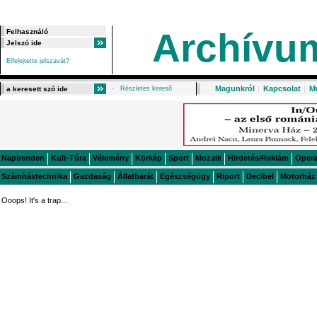
Archívu
Elfelejtette jelszavát?
Magunkról
|
Kapcsolat
|
M
Részletes kereső
Napirenden
Kult-Túra
Vélemény
Körkép
Sport
Mozaik
Hirdetés/Reklám
Oper
Számítástechnika
Gazdaság
Állatbarát
Egészségügy
Riport
Decibel
Motorház
Ooops! It's a trap...