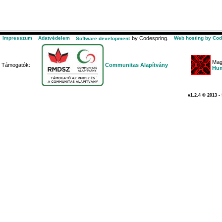
Impresszum
Adatvédelem
by Codespring.
Web hosting by Cod
Software development
Mag
Támogatók:
Communitas Alapítvány
Hum
v1.2.4 © 2013 -