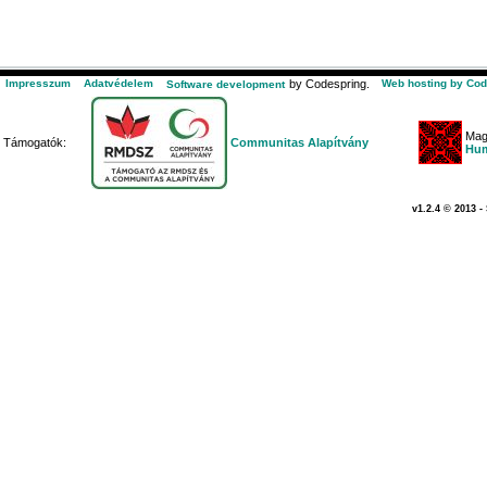
Impresszum
Adatvédelem
by Codespring.
Web hosting by Cod
Software development
Mag
Támogatók:
Communitas Alapítvány
Hum
v1.2.4 © 2013 -