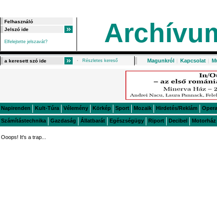
Archívu
Elfelejtette jelszavát?
Magunkról
|
Kapcsolat
|
M
Részletes kereső
Napirenden
Kult-Túra
Vélemény
Körkép
Sport
Mozaik
Hirdetés/Reklám
Oper
Számítástechnika
Gazdaság
Állatbarát
Egészségügy
Riport
Decibel
Motorház
Ooops! It's a trap...