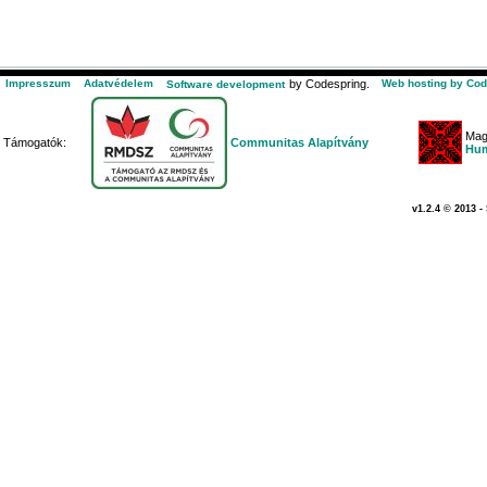
Impresszum
Adatvédelem
by Codespring.
Web hosting by Cod
Software development
Mag
Támogatók:
Communitas Alapítvány
Hum
v1.2.4 © 2013 -