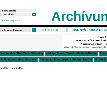
Archívu
Elfelejtette jelszavát?
Magunkról
|
Kapcsolat
|
M
Részletes kereső
Napirenden
Kult-Túra
Vélemény
Körkép
Sport
Mozaik
Hirdetés/Reklám
Oper
Számítástechnika
Gazdaság
Állatbarát
Egészségügy
Riport
Decibel
Motorház
Ooops! It's a trap...