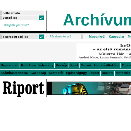
Archívu
Elfelejtette jelszavát?
Magunkról
|
Kapcsolat
|
M
Részletes kereső
Napirenden
Kult-Túra
Vélemény
Körkép
Sport
Mozaik
Hirdetés/Reklám
Oper
Számítástechnika
Gazdaság
Állatbarát
Egészségügy
Riport
Decibel
Motorház