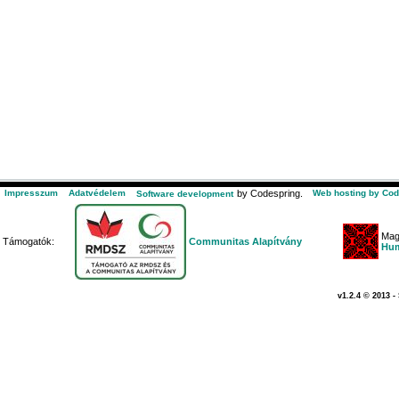
Impresszum
Adatvédelem
by Codespring.
Web hosting by Cod
Software development
Mag
Támogatók:
Communitas Alapítvány
Hum
v1.2.4 © 2013 -