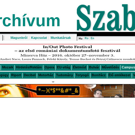
rchívum
Magunkról
|
Kapcsolat
|
Munkatársak
Ro
En
Hu
Mozaik
Hirdetés/Reklám
Opera
EU-világ
Életmód
Bulvár
Művelődés
Campus
égügy
Riport
Decibel
Motorház
Tudomány
Totyogó
Bonifácz
Élő emlékezet
V