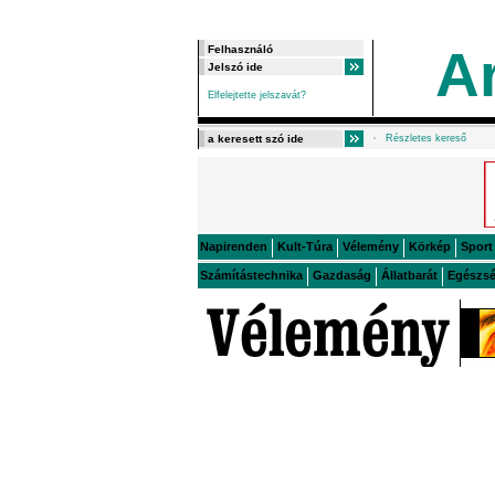
A
Elfelejtette jelszavát?
Részletes kereső
Napirenden
Kult-Túra
Vélemény
Körkép
Sport
Számítástechnika
Gazdaság
Állatbarát
Egészs