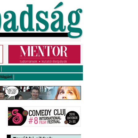
ilágjáró