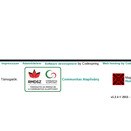
Impresszum
Adatvédelem
by Codespring.
Web hosting by Cod
Software development
Mag
Támogatók:
Communitas Alapítvány
Hum
v1.2.4 © 2013 -