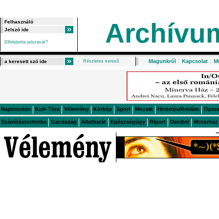
Archívu
Elfelejtette jelszavát?
Magunkról
|
Kapcsolat
|
M
Részletes kereső
Napirenden
Kult-Túra
Vélemény
Körkép
Sport
Mozaik
Hirdetés/Reklám
Oper
Számítástechnika
Gazdaság
Állatbarát
Egészségügy
Riport
Decibel
Motorház