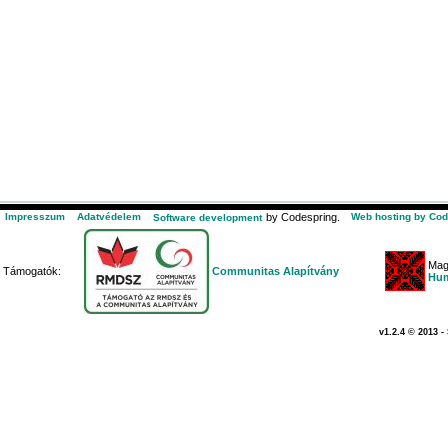
Impresszum
Adatvédelem
by Codespring.
Web hosting by Cod
Software development
Mag
Támogatók:
Communitas Alapítvány
Hum
v1.2.4 © 2013 -