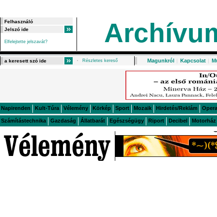
Archívu
Elfelejtette jelszavát?
Magunkról
|
Kapcsolat
|
M
Részletes kereső
Napirenden
Kult-Túra
Vélemény
Körkép
Sport
Mozaik
Hirdetés/Reklám
Oper
Számítástechnika
Gazdaság
Állatbarát
Egészségügy
Riport
Decibel
Motorház