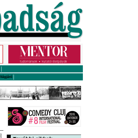
ilágjáró