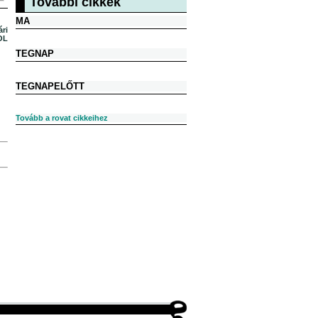
További cikkek
MA
ri
OL
TEGNAP
TEGNAPELŐTT
Tovább a rovat cikkeihez