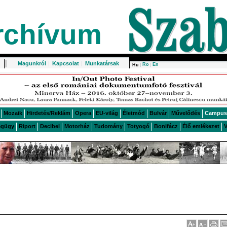
rchívum
Magunkról
|
Kapcsolat
|
Munkatársak
Ro
En
Hu
Mozaik
Hirdetés/Reklám
Opera
EU-világ
Életmód
Bulvár
Művelődés
Campus
égügy
Riport
Decibel
Motorház
Tudomány
Totyogó
Bonifácz
Élő emlékezet
V