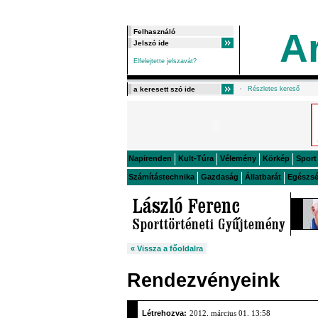
A
Elfelejtette jelszavát?
Részletes kereső
Napirenden
Kult-Túra
Vélemény
Körkép
Sport
Számítástechnika
Gazdaság
Állatbarát
Egészs
« Vissza a főoldalra
Rendezvényeink
Létrehozva:
2012. március 01. 13:58