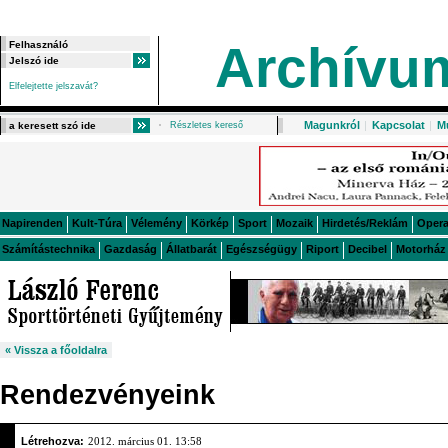
Archívu
Elfelejtette jelszavát?
Magunkról
|
Kapcsolat
|
M
Részletes kereső
Napirenden
Kult-Túra
Vélemény
Körkép
Sport
Mozaik
Hirdetés/Reklám
Oper
Számítástechnika
Gazdaság
Állatbarát
Egészségügy
Riport
Decibel
Motorház
« Vissza a főoldalra
Rendezvényeink
Létrehozva:
2012. március 01. 13:58