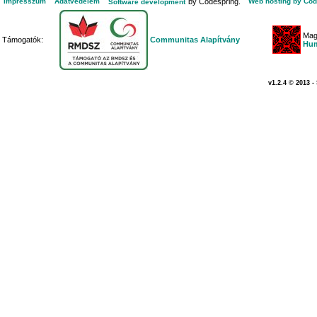
Impresszum
Adatvédelem
by Codespring.
Web hosting by Cod
Software development
Mag
Támogatók:
Communitas Alapítvány
Hum
v1.2.4 © 2013 -