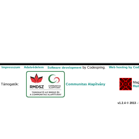
Impresszum
Adatvédelem
by Codespring.
Web hosting by Cod
Software development
Mag
Támogatók:
Communitas Alapítvány
Hum
v1.2.4 © 2013 -