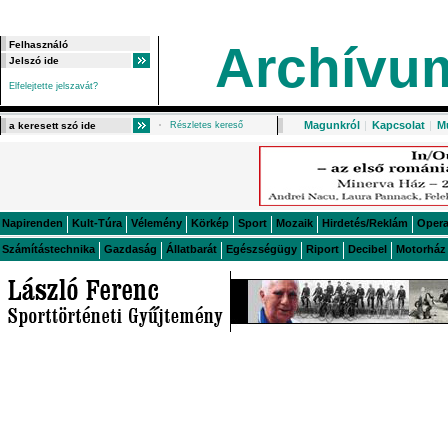
Archívu
Elfelejtette jelszavát?
Magunkról
|
Kapcsolat
|
M
Részletes kereső
Napirenden
Kult-Túra
Vélemény
Körkép
Sport
Mozaik
Hirdetés/Reklám
Oper
Számítástechnika
Gazdaság
Állatbarát
Egészségügy
Riport
Decibel
Motorház