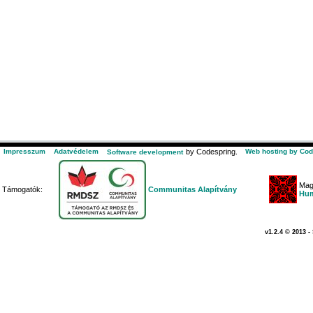
Impresszum
Adatvédelem
by Codespring.
Web hosting by Cod
Software development
Mag
Támogatók:
Communitas Alapítvány
Hum
v1.2.4 © 2013 -