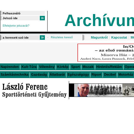
Archívu
Elfelejtette jelszavát?
Magunkról
|
Kapcsolat
|
M
Részletes kereső
Napirenden
Kult-Túra
Vélemény
Körkép
Sport
Mozaik
Hirdetés/Reklám
Oper
Számítástechnika
Gazdaság
Állatbarát
Egészségügy
Riport
Decibel
Motorház