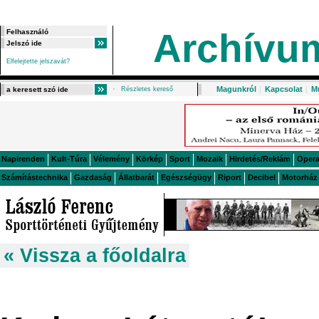
Archívu
Elfelejtette jelszavát?
Magunkról
|
Kapcsolat
|
M
Részletes kereső
Napirenden
Kult-Túra
Vélemény
Körkép
Sport
Mozaik
Hirdetés/Reklám
Oper
Számítástechnika
Gazdaság
Állatbarát
Egészségügy
Riport
Decibel
Motorház
« Vissza a főoldalra