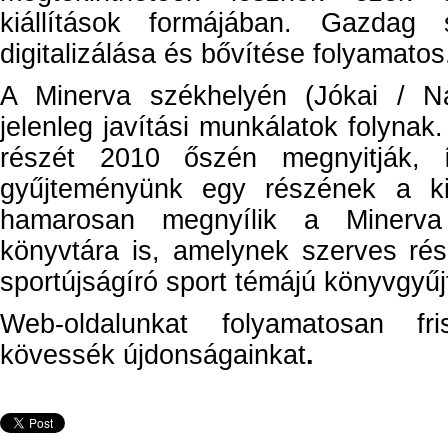
kiállítások formájában. Gazdag s
digitalizálása és bővítése folyamatos
A Minerva székhelyén (Jókai / 
jelenleg javítási munkálatok folynak. 
részét 2010 őszén megnyitják, 
gyűjteményünk egy részének a kiál
hamarosan megnyílik a Minerva 
könyvtára is, amelynek szerves ré
sportújságíró sport témájú könyvgyű
Web-oldalunkat folyamatosan fris
kövessék újdonságainkat
.