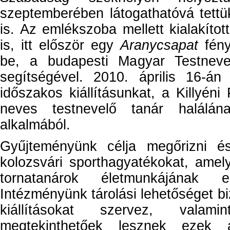
szeptemberében látogathatóvá tett
is. Az emlékszoba mellett kialakított
is, itt először egy
Aranycsapat
fény
be, a budapesti Magyar Testnev
segítségével. 2010. április 16-án
időszakos kiállításunkat, a Killyéni 
neves testnevelő tanár halálána
alkalmából.
Gyűjteményünk célja megőrizni é
kolozsvári sporthagyatékokat, amel
tornatanárok életmunkájának er
Intézményünk tárolási lehetőséget biz
kiállításokat szervez, valam
megtekinthetőek lesznek ezek a