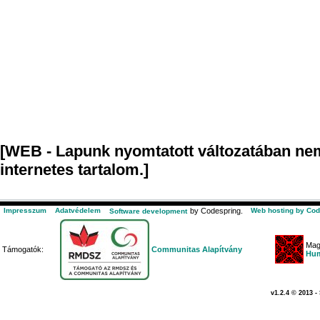
[WEB - Lapunk nyomtatott változatában nem
internetes tartalom.]
Impresszum
Adatvédelem
by Codespring.
Web hosting by Cod
Software development
Mag
Támogatók:
Communitas Alapítvány
Hum
v1.2.4 © 2013 -