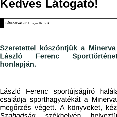
Kedves Látogató!
Létrehozva:
2011. május 16. 12:33
Szeretettel köszöntjük a Minerva
László Ferenc Sporttörténe
honlapján.
László Ferenc sportújságíró halá
családja sporthagyatékát a Minerv
megőrzés végett. A könyveket, kézi
Szabadság
székhelyén helyezt