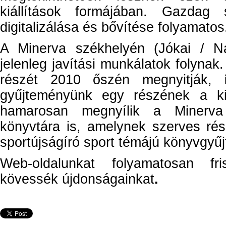
kiállítások formájában. Gazdag s
digitalizálása és bővítése folyamatos
A Minerva székhelyén (Jókai / 
jelenleg javítási munkálatok folynak. 
részét 2010 őszén megnyitják, 
gyűjteményünk egy részének a kiál
hamarosan megnyílik a Minerva 
könyvtára is, amelynek szerves ré
sportújságíró sport témájú könyvgyű
Web-oldalunkat folyamatosan fris
kövessék újdonságainkat
.