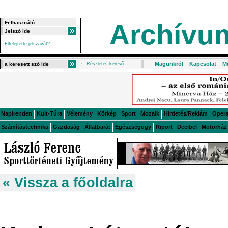
Archívu
Elfelejtette jelszavát?
Magunkról
|
Kapcsolat
|
M
Részletes kereső
Napirenden
Kult-Túra
Vélemény
Körkép
Sport
Mozaik
Hirdetés/Reklám
Oper
Számítástechnika
Gazdaság
Állatbarát
Egészségügy
Riport
Decibel
Motorház
« Vissza a főoldalra