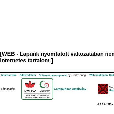
[WEB - Lapunk nyomtatott változatában nem
internetes tartalom.]
Impresszum
Adatvédelem
by Codespring.
Web hosting by Cod
Software development
Mag
Támogatók:
Communitas Alapítvány
Hum
v1.2.4 © 2013 -