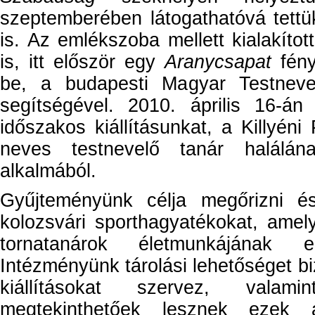
szeptemberében látogathatóvá tett
is. Az emlékszoba mellett kialakított
is, itt először egy
Aranycsapat
fény
be, a budapesti Magyar Testnev
segítségével. 2010. április 16-án
időszakos kiállításunkat, a Killyéni 
neves testnevelő tanár halálána
alkalmából.
Gyűjteményünk célja megőrizni é
kolozsvári sporthagyatékokat, amel
tornatanárok életmunkájának er
Intézményünk tárolási lehetőséget biz
kiállításokat szervez, valam
megtekinthetőek lesznek ezek a