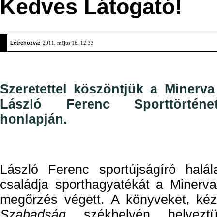
Kedves Látogató!
Létrehozva:
2011. május 16. 12:33
Szeretettel köszöntjük a Minerva
László Ferenc Sporttörténe
honlapján.
László Ferenc sportújságíró halá
családja sporthagyatékát a Minerv
megőrzés végett. A könyveket, kézi
Szabadság
székhelyén helyezt