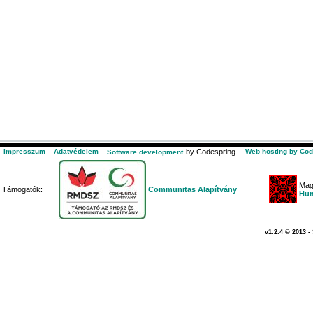
Impresszum
Adatvédelem
by Codespring.
Web hosting by Cod
Software development
Mag
Támogatók:
Communitas Alapítvány
Hum
v1.2.4 © 2013 -