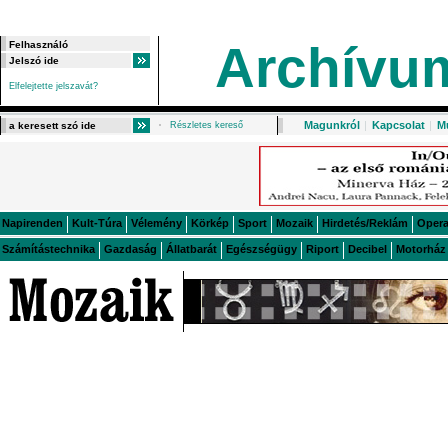
Archívu
Elfelejtette jelszavát?
Magunkról
|
Kapcsolat
|
M
Részletes kereső
Napirenden
Kult-Túra
Vélemény
Körkép
Sport
Mozaik
Hirdetés/Reklám
Oper
Számítástechnika
Gazdaság
Állatbarát
Egészségügy
Riport
Decibel
Motorház