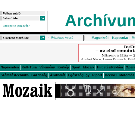
Archívu
Elfelejtette jelszavát?
Magunkról
|
Kapcsolat
|
M
Részletes kereső
Napirenden
Kult-Túra
Vélemény
Körkép
Sport
Mozaik
Hirdetés/Reklám
Oper
Számítástechnika
Gazdaság
Állatbarát
Egészségügy
Riport
Decibel
Motorház