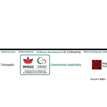
Impresszum
Adatvédelem
by Codespring.
Web hosting by Cod
Software development
Mag
Támogatók:
Communitas Alapítvány
Hum
v1.2.4 © 2013 -