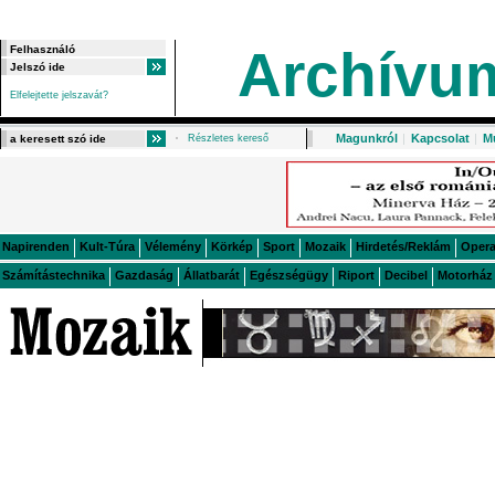
Archívu
Elfelejtette jelszavát?
Magunkról
|
Kapcsolat
|
M
Részletes kereső
Napirenden
Kult-Túra
Vélemény
Körkép
Sport
Mozaik
Hirdetés/Reklám
Oper
Számítástechnika
Gazdaság
Állatbarát
Egészségügy
Riport
Decibel
Motorház