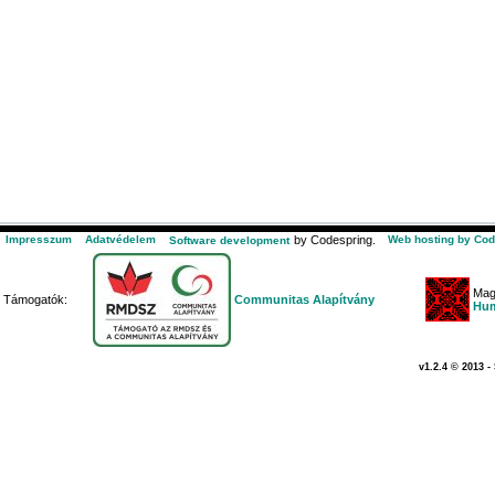
Impresszum
Adatvédelem
by Codespring.
Web hosting by Cod
Software development
Mag
Támogatók:
Communitas Alapítvány
Hum
v1.2.4 © 2013 -