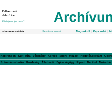
Archívu
Elfelejtette jelszavát?
Magunkról
|
Kapcsolat
|
M
Részletes kereső
Napirenden
Kult-Túra
Vélemény
Körkép
Sport
Mozaik
Hirdetés/Reklám
Oper
Számítástechnika
Gazdaság
Állatbarát
Egészségügy
Riport
Decibel
Motorház