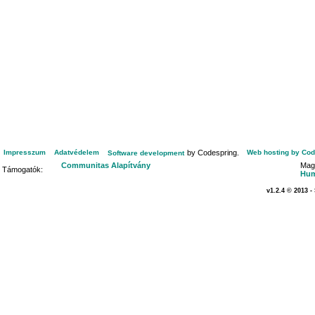
Impresszum
Adatvédelem
by Codespring.
Web hosting by Cod
Software development
Communitas Alapítvány
Mag
Támogatók:
Hum
v1.2.4 © 2013 -