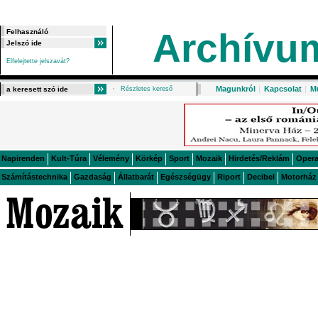
Archívu
Elfelejtette jelszavát?
Magunkról
|
Kapcsolat
|
M
Részletes kereső
Napirenden
Kult-Túra
Vélemény
Körkép
Sport
Mozaik
Hirdetés/Reklám
Oper
Számítástechnika
Gazdaság
Állatbarát
Egészségügy
Riport
Decibel
Motorház