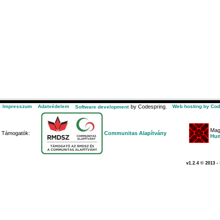
Impresszum
Adatvédelem
by Codespring.
Web hosting by Cod
Software development
Mag
Támogatók:
Communitas Alapítvány
Hum
v1.2.4 © 2013 -