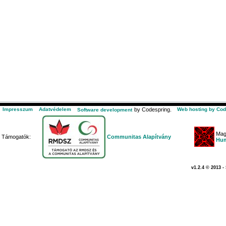
Impresszum
Adatvédelem
by Codespring.
Web hosting by Cod
Software development
Mag
Támogatók:
Communitas Alapítvány
Hum
v1.2.4 © 2013 -