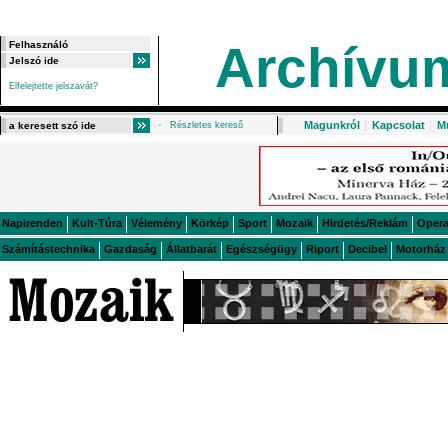
Archívu
Elfelejtette jelszavát?
Magunkról
|
Kapcsolat
|
M
Részletes kereső
Napirenden
Kult-Túra
Vélemény
Körkép
Sport
Mozaik
Hirdetés/Reklám
Oper
Számítástechnika
Gazdaság
Állatbarát
Egészségügy
Riport
Decibel
Motorház