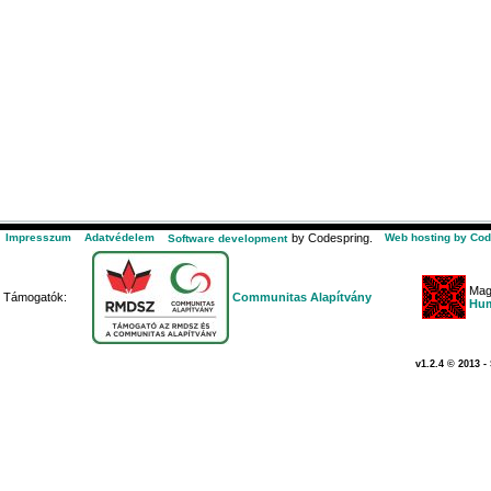
Impresszum
Adatvédelem
by Codespring.
Web hosting by Cod
Software development
Mag
Támogatók:
Communitas Alapítvány
Hum
v1.2.4 © 2013 -