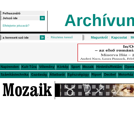
Archívu
Elfelejtette jelszavát?
Magunkról
|
Kapcsolat
|
M
Részletes kereső
Napirenden
Kult-Túra
Vélemény
Körkép
Sport
Mozaik
Hirdetés/Reklám
Oper
Számítástechnika
Gazdaság
Állatbarát
Egészségügy
Riport
Decibel
Motorház