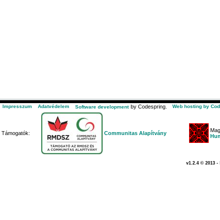
Impresszum
Adatvédelem
by Codespring.
Web hosting by Cod
Software development
Mag
Támogatók:
Communitas Alapítvány
Hum
v1.2.4 © 2013 -