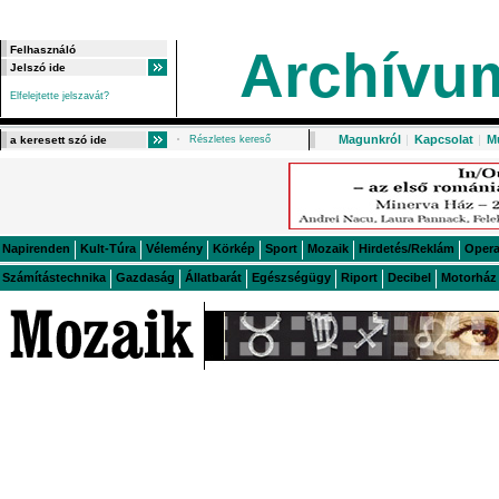
Archívu
Elfelejtette jelszavát?
Magunkról
|
Kapcsolat
|
M
Részletes kereső
Napirenden
Kult-Túra
Vélemény
Körkép
Sport
Mozaik
Hirdetés/Reklám
Oper
Számítástechnika
Gazdaság
Állatbarát
Egészségügy
Riport
Decibel
Motorház