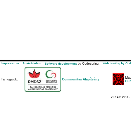
Impresszum
Adatvédelem
by Codespring.
Web hosting by Cod
Software development
Mag
Támogatók:
Communitas Alapítvány
Hum
v1.2.4 © 2013 -