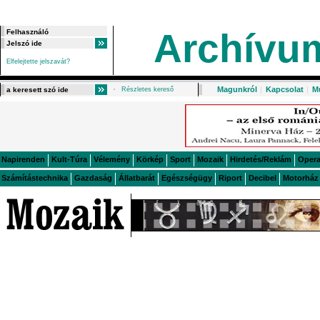
Archívu
Elfelejtette jelszavát?
Magunkról
|
Kapcsolat
|
M
Részletes kereső
Napirenden
Kult-Túra
Vélemény
Körkép
Sport
Mozaik
Hirdetés/Reklám
Oper
Számítástechnika
Gazdaság
Állatbarát
Egészségügy
Riport
Decibel
Motorház