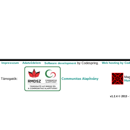
Impresszum
Adatvédelem
by Codespring.
Web hosting by Cod
Software development
Mag
Támogatók:
Communitas Alapítvány
Hum
v1.2.4 © 2013 -