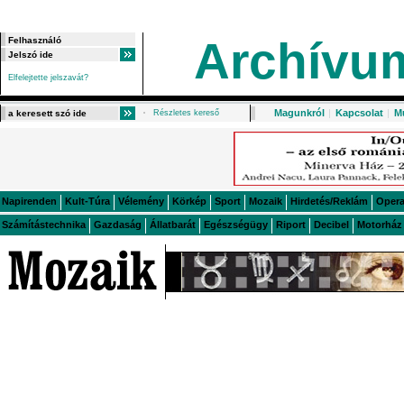
Archívu
Elfelejtette jelszavát?
Magunkról
|
Kapcsolat
|
M
Részletes kereső
Napirenden
Kult-Túra
Vélemény
Körkép
Sport
Mozaik
Hirdetés/Reklám
Oper
Számítástechnika
Gazdaság
Állatbarát
Egészségügy
Riport
Decibel
Motorház