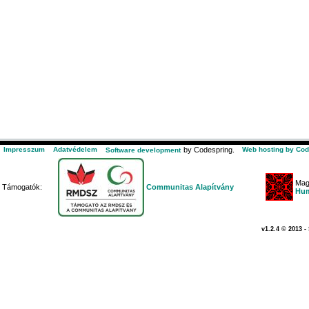
Impresszum
Adatvédelem
by Codespring.
Web hosting by Cod
Software development
Mag
Támogatók:
Communitas Alapítvány
Hum
v1.2.4 © 2013 -