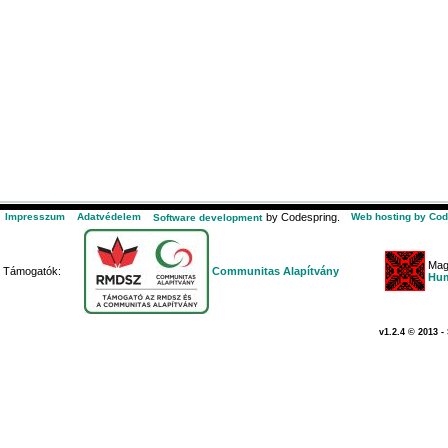
Impresszum
Adatvédelem
by Codespring.
Web hosting by Cod
Software development
Mag
Támogatók:
Communitas Alapítvány
Hum
v1.2.4 © 2013 -