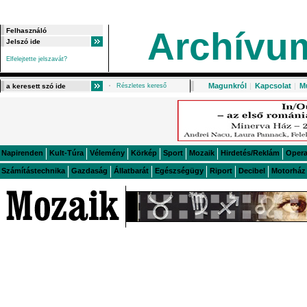
Archívu
Elfelejtette jelszavát?
Magunkról
|
Kapcsolat
|
M
Részletes kereső
Napirenden
Kult-Túra
Vélemény
Körkép
Sport
Mozaik
Hirdetés/Reklám
Oper
Számítástechnika
Gazdaság
Állatbarát
Egészségügy
Riport
Decibel
Motorház