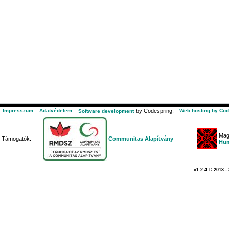
Impresszum
Adatvédelem
by Codespring.
Web hosting by Cod
Software development
Mag
Támogatók:
Communitas Alapítvány
Hum
v1.2.4 © 2013 -