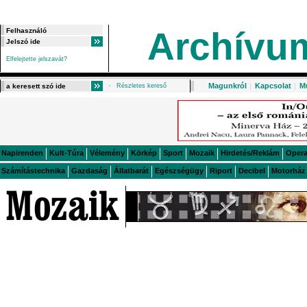
Archívu
Elfelejtette jelszavát?
Magunkról
|
Kapcsolat
|
M
Részletes kereső
Napirenden
Kult-Túra
Vélemény
Körkép
Sport
Mozaik
Hirdetés/Reklám
Oper
Számítástechnika
Gazdaság
Állatbarát
Egészségügy
Riport
Decibel
Motorház