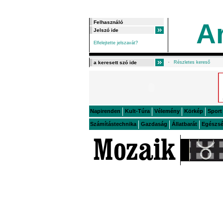
A
Elfelejtette jelszavát?
Részletes kereső
Napirenden
Kult-Túra
Vélemény
Körkép
Sport
Számítástechnika
Gazdaság
Állatbarát
Egészs