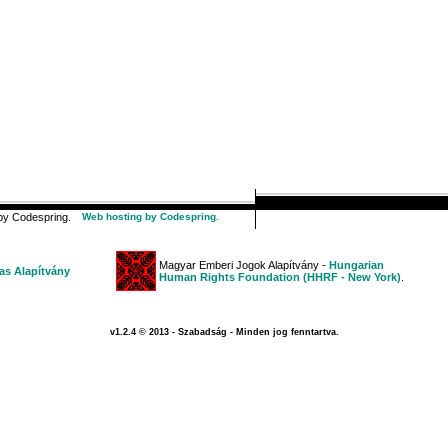
y Codespring.
Web hosting by Codespring.
Magyar Emberi Jogok Alapítvány -
Hungarian
s Alapítvány
Human Rights Foundation (HHRF - New York)
.
v1.2.4 © 2013 - Szabadság - Minden jog fenntartva.