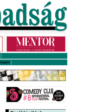
ilágjáró