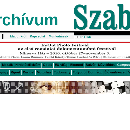
rchívum
Magunkról
|
Kapcsolat
|
Munkatársak
Ro
En
Hu
Mozaik
Hirdetés/Reklám
Opera
EU-világ
Életmód
Bulvár
Művelődés
Campus
égügy
Riport
Decibel
Motorház
Tudomány
Totyogó
Bonifácz
Élő emlékezet
V