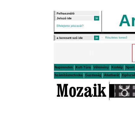
A
Elfelejtette jelszavát?
Részletes kereső
Napirenden
Kult-Túra
Vélemény
Körkép
Sport
Számítástechnika
Gazdaság
Állatbarát
Egészs