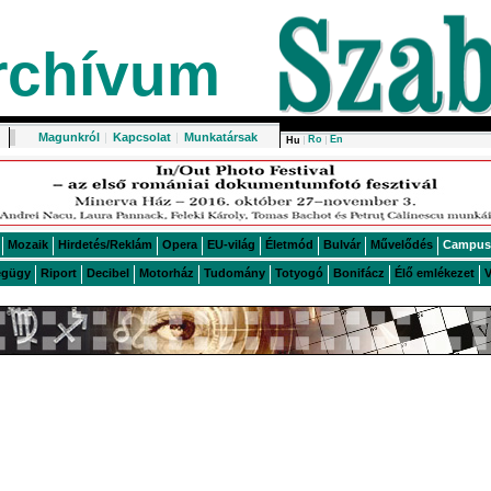
rchívum
Magunkról
|
Kapcsolat
|
Munkatársak
Ro
En
Hu
Mozaik
Hirdetés/Reklám
Opera
EU-világ
Életmód
Bulvár
Művelődés
Campus
égügy
Riport
Decibel
Motorház
Tudomány
Totyogó
Bonifácz
Élő emlékezet
V