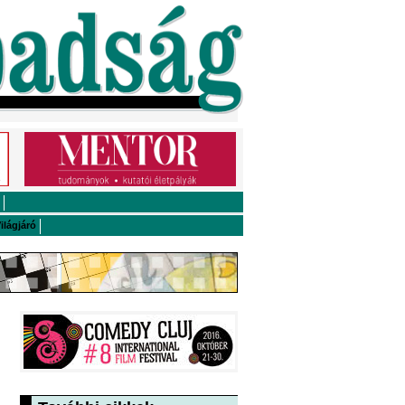
ilágjáró