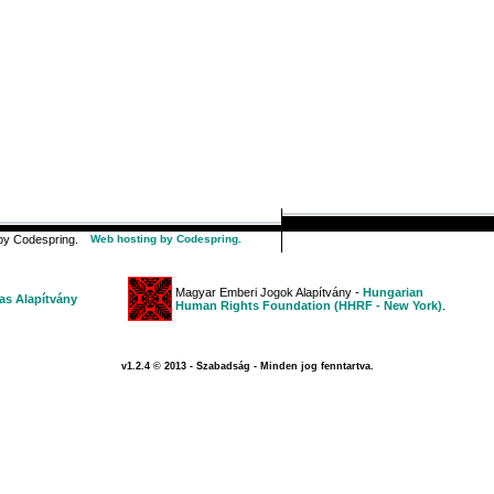
y Codespring.
Web hosting by Codespring.
Magyar Emberi Jogok Alapítvány -
Hungarian
s Alapítvány
Human Rights Foundation (HHRF - New York)
.
v1.2.4 © 2013 - Szabadság - Minden jog fenntartva.