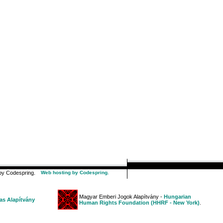
y Codespring.
Web hosting by Codespring.
Magyar Emberi Jogok Alapítvány -
Hungarian
s Alapítvány
Human Rights Foundation (HHRF - New York)
.