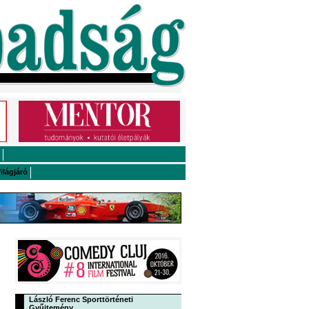
ilágjáró
László Ferenc Sporttörténeti
Gyűjtemény