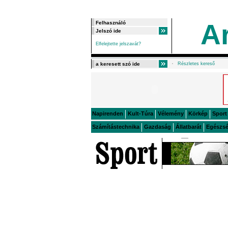
A
Elfelejtette jelszavát?
Részletes kereső
Napirenden
Kult-Túra
Vélemény
Körkép
Sport
Számítástechnika
Gazdaság
Állatbarát
Egészs