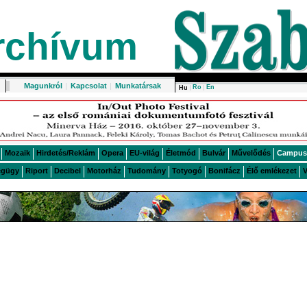
rchívum
Magunkról
|
Kapcsolat
|
Munkatársak
Ro
En
Hu
Mozaik
Hirdetés/Reklám
Opera
EU-világ
Életmód
Bulvár
Művelődés
Campus
égügy
Riport
Decibel
Motorház
Tudomány
Totyogó
Bonifácz
Élő emlékezet
V