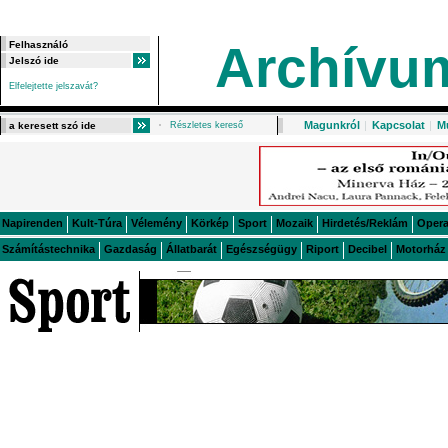
Archívu
Elfelejtette jelszavát?
Magunkról
|
Kapcsolat
|
M
Részletes kereső
Napirenden
Kult-Túra
Vélemény
Körkép
Sport
Mozaik
Hirdetés/Reklám
Oper
Számítástechnika
Gazdaság
Állatbarát
Egészségügy
Riport
Decibel
Motorház