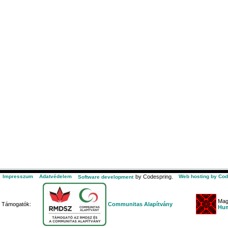
Impresszum
Adatvédelem
by Codespring.
Web hosting by Cod
Software development
Mag
Támogatók:
Communitas Alapítvány
Hum