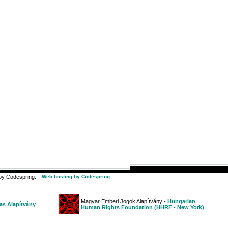
y Codespring.
Web hosting by Codespring.
Magyar Emberi Jogok Alapítvány -
Hungarian
s Alapítvány
Human Rights Foundation (HHRF - New York)
.