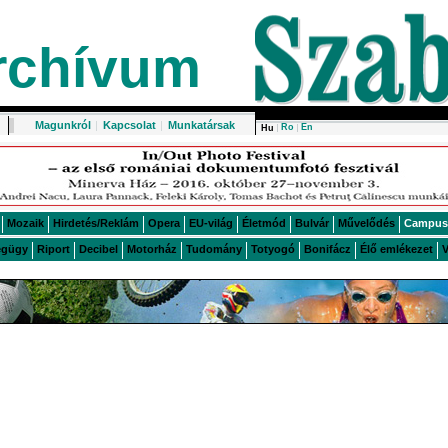
rchívum
Magunkról
|
Kapcsolat
|
Munkatársak
Ro
En
Hu
Mozaik
Hirdetés/Reklám
Opera
EU-világ
Életmód
Bulvár
Művelődés
Campus
égügy
Riport
Decibel
Motorház
Tudomány
Totyogó
Bonifácz
Élő emlékezet
V