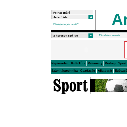
A
Elfelejtette jelszavát?
Részletes kereső
Napirenden
Kult-Túra
Vélemény
Körkép
Sport
Számítástechnika
Gazdaság
Állatbarát
Egészs