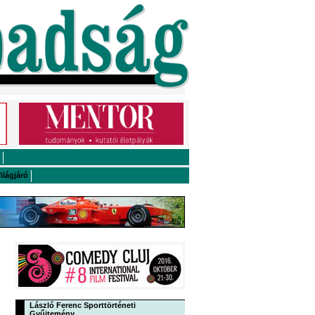
ilágjáró
László Ferenc Sporttörténeti
Gyűjtemény