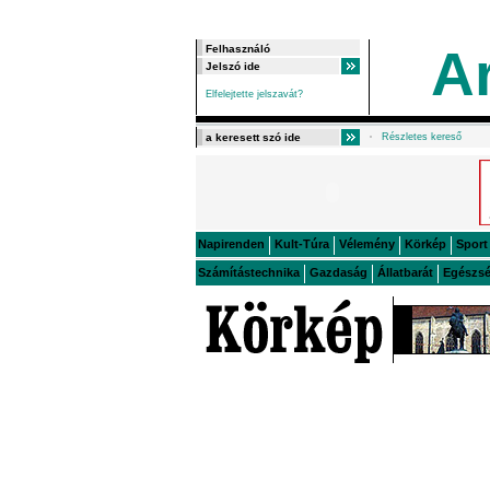
A
Elfelejtette jelszavát?
Részletes kereső
Napirenden
Kult-Túra
Vélemény
Körkép
Sport
Számítástechnika
Gazdaság
Állatbarát
Egészs