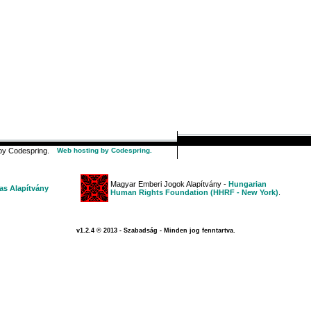
y Codespring.
Web hosting by Codespring.
Magyar Emberi Jogok Alapítvány -
Hungarian
s Alapítvány
Human Rights Foundation (HHRF - New York)
.
v1.2.4 © 2013 - Szabadság - Minden jog fenntartva.