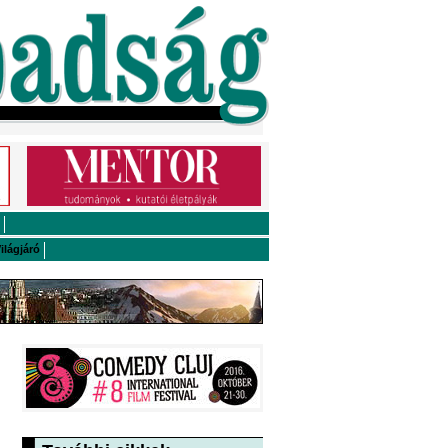
ilágjáró