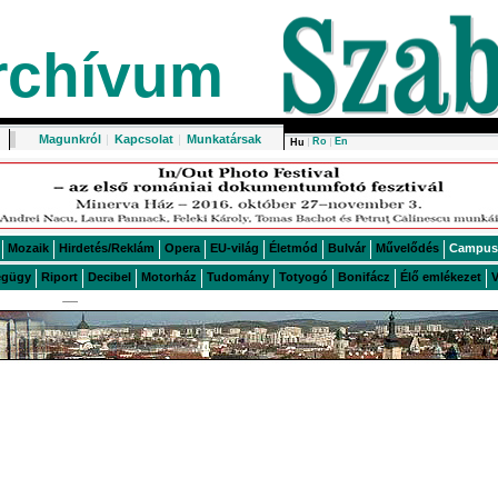
rchívum
Magunkról
|
Kapcsolat
|
Munkatársak
Ro
En
Hu
Mozaik
Hirdetés/Reklám
Opera
EU-világ
Életmód
Bulvár
Művelődés
Campus
égügy
Riport
Decibel
Motorház
Tudomány
Totyogó
Bonifácz
Élő emlékezet
V