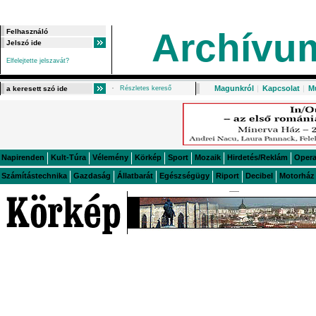
Archívu
Elfelejtette jelszavát?
Magunkról
|
Kapcsolat
|
M
Részletes kereső
Napirenden
Kult-Túra
Vélemény
Körkép
Sport
Mozaik
Hirdetés/Reklám
Oper
Számítástechnika
Gazdaság
Állatbarát
Egészségügy
Riport
Decibel
Motorház