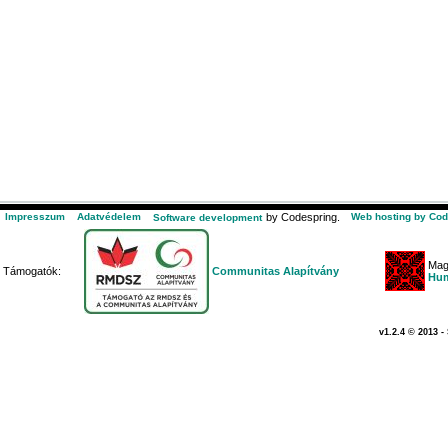
Impresszum
Adatvédelem
by Codespring.
Web hosting by Cod
Software development
Mag
Támogatók:
Communitas Alapítvány
Hum
v1.2.4 © 2013 -