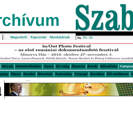
rchívum
Magunkról
|
Kapcsolat
|
Munkatársak
Ro
En
Hu
Mozaik
Hirdetés/Reklám
Opera
EU-világ
Életmód
Bulvár
Művelődés
Campus
égügy
Riport
Decibel
Motorház
Tudomány
Totyogó
Bonifácz
Élő emlékezet
V