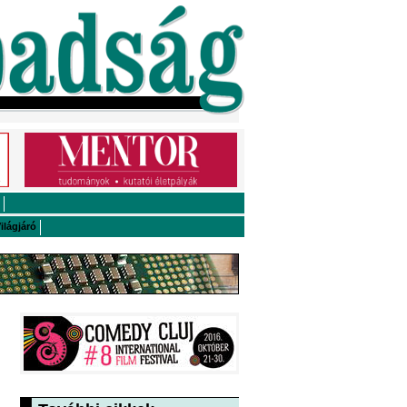
ilágjáró