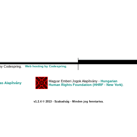
y Codespring.
Web hosting by Codespring.
Magyar Emberi Jogok Alapítvány -
Hungarian
s Alapítvány
Human Rights Foundation (HHRF - New York)
.
v1.2.4 © 2013 - Szabadság - Minden jog fenntartva.