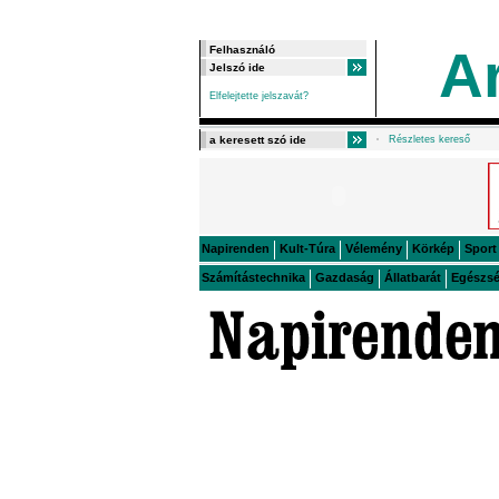
A
Elfelejtette jelszavát?
Részletes kereső
Napirenden
Kult-Túra
Vélemény
Körkép
Sport
Számítástechnika
Gazdaság
Állatbarát
Egészs