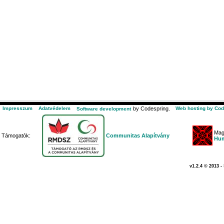
Impresszum
Adatvédelem
by Codespring.
Web hosting by Cod
Software development
Mag
Támogatók:
Communitas Alapítvány
Hum
v1.2.4 © 2013 -