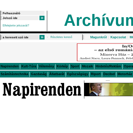
Archívu
Elfelejtette jelszavát?
Magunkról
|
Kapcsolat
|
M
Részletes kereső
Napirenden
Kult-Túra
Vélemény
Körkép
Sport
Mozaik
Hirdetés/Reklám
Oper
Számítástechnika
Gazdaság
Állatbarát
Egészségügy
Riport
Decibel
Motorház