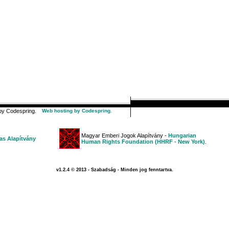
y Codespring.
Web hosting by Codespring.
Magyar Emberi Jogok Alapítvány -
Hungarian
s Alapítvány
Human Rights Foundation (HHRF - New York)
.
v1.2.4 © 2013 - Szabadság - Minden jog fenntartva.