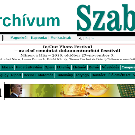
rchívum
Magunkról
|
Kapcsolat
|
Munkatársak
Ro
En
Hu
Mozaik
Hirdetés/Reklám
Opera
EU-világ
Életmód
Bulvár
Művelődés
Campus
égügy
Riport
Decibel
Motorház
Tudomány
Totyogó
Bonifácz
Élő emlékezet
V