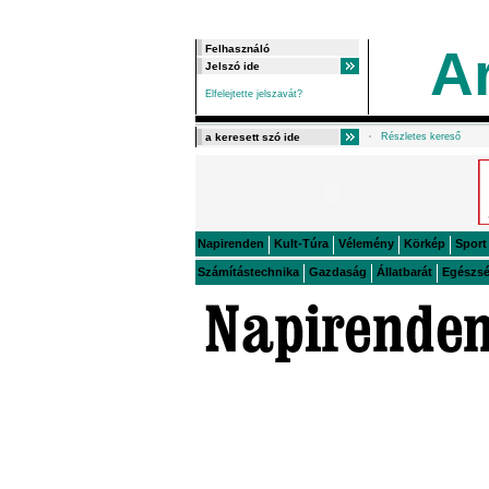
A
Elfelejtette jelszavát?
Részletes kereső
Napirenden
Kult-Túra
Vélemény
Körkép
Sport
Számítástechnika
Gazdaság
Állatbarát
Egészs