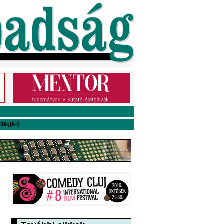
ilágjáró