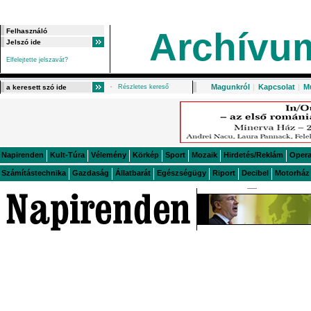
Archívu
Elfelejtette jelszavát?
Magunkról
|
Kapcsolat
|
M
Részletes kereső
Napirenden
Kult-Túra
Vélemény
Körkép
Sport
Mozaik
Hirdetés/Reklám
Oper
Számítástechnika
Gazdaság
Állatbarát
Egészségügy
Riport
Decibel
Motorház