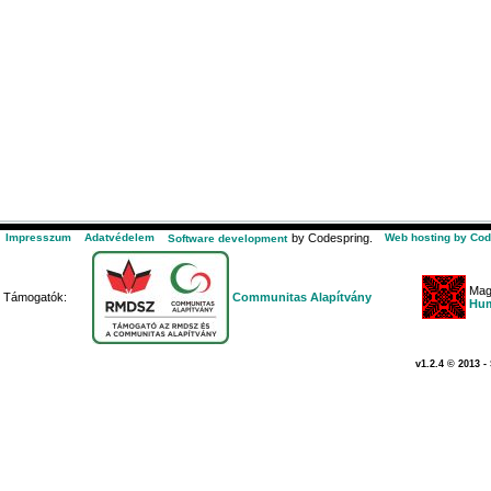
Impresszum
Adatvédelem
by Codespring.
Web hosting by Cod
Software development
Mag
Támogatók:
Communitas Alapítvány
Hum
v1.2.4 © 2013 -