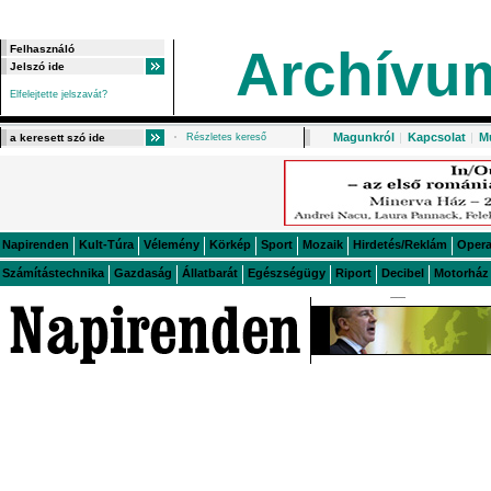
Archívu
Elfelejtette jelszavát?
Magunkról
|
Kapcsolat
|
M
Részletes kereső
Napirenden
Kult-Túra
Vélemény
Körkép
Sport
Mozaik
Hirdetés/Reklám
Oper
Számítástechnika
Gazdaság
Állatbarát
Egészségügy
Riport
Decibel
Motorház