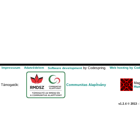
Impresszum
Adatvédelem
by Codespring.
Web hosting by Cod
Software development
Mag
Támogatók:
Communitas Alapítvány
Hum
v1.2.4 © 2013 -