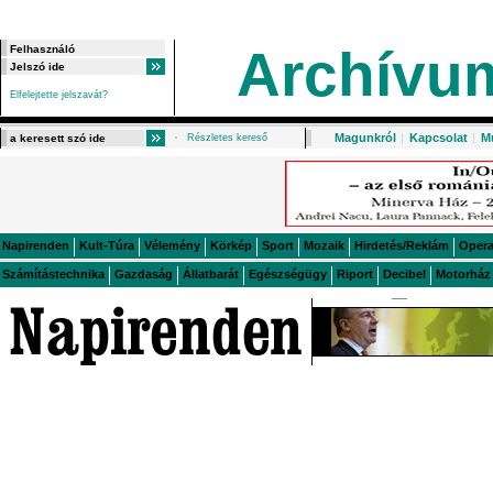
Archívu
Elfelejtette jelszavát?
Magunkról
|
Kapcsolat
|
M
Részletes kereső
Napirenden
Kult-Túra
Vélemény
Körkép
Sport
Mozaik
Hirdetés/Reklám
Oper
Számítástechnika
Gazdaság
Állatbarát
Egészségügy
Riport
Decibel
Motorház