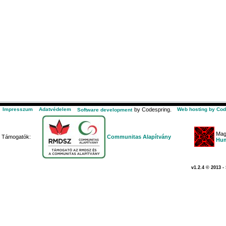
Impresszum
Adatvédelem
by Codespring.
Web hosting by Cod
Software development
Mag
Támogatók:
Communitas Alapítvány
Hum
v1.2.4 © 2013 -