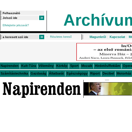
Archívu
Elfelejtette jelszavát?
Magunkról
|
Kapcsolat
|
M
Részletes kereső
Napirenden
Kult-Túra
Vélemény
Körkép
Sport
Mozaik
Hirdetés/Reklám
Oper
Számítástechnika
Gazdaság
Állatbarát
Egészségügy
Riport
Decibel
Motorház