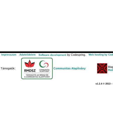
Impresszum
Adatvédelem
by Codespring.
Web hosting by Cod
Software development
Mag
Támogatók:
Communitas Alapítvány
Hum
v1.2.4 © 2013 -