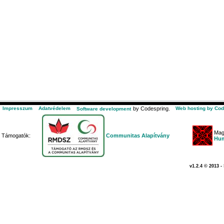
Impresszum
Adatvédelem
by Codespring.
Web hosting by Cod
Software development
Mag
Támogatók:
Communitas Alapítvány
Hum
v1.2.4 © 2013 -