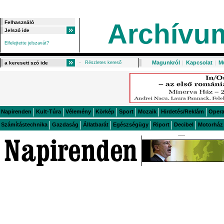
Archívu
Elfelejtette jelszavát?
Magunkról
|
Kapcsolat
|
M
Részletes kereső
Napirenden
Kult-Túra
Vélemény
Körkép
Sport
Mozaik
Hirdetés/Reklám
Oper
Számítástechnika
Gazdaság
Állatbarát
Egészségügy
Riport
Decibel
Motorház