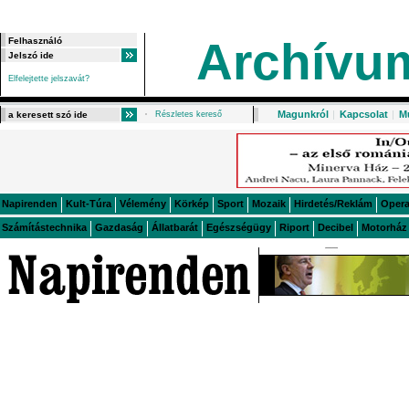
Archívu
Elfelejtette jelszavát?
Magunkról
|
Kapcsolat
|
M
Részletes kereső
Napirenden
Kult-Túra
Vélemény
Körkép
Sport
Mozaik
Hirdetés/Reklám
Oper
Számítástechnika
Gazdaság
Állatbarát
Egészségügy
Riport
Decibel
Motorház