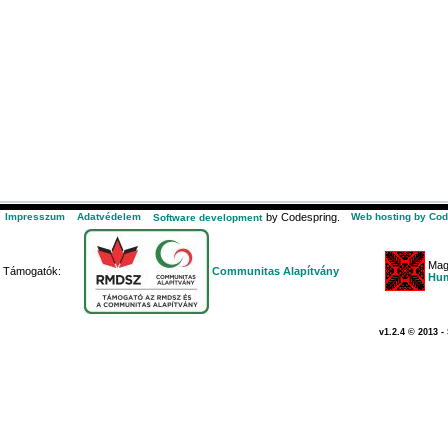
Impresszum
Adatvédelem
by Codespring.
Web hosting by Cod
Software development
Mag
Támogatók:
Communitas Alapítvány
Hum
v1.2.4 © 2013 -