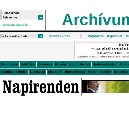
Archívu
Elfelejtette jelszavát?
Magunkról
|
Kapcsolat
|
M
Részletes kereső
Napirenden
Kult-Túra
Vélemény
Körkép
Sport
Mozaik
Hirdetés/Reklám
Oper
Számítástechnika
Gazdaság
Állatbarát
Egészségügy
Riport
Decibel
Motorház