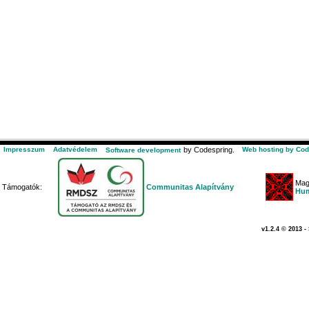
Impresszum
Adatvédelem
by Codespring.
Web hosting by Cod
Software development
Mag
Támogatók:
Communitas Alapítvány
Hum
v1.2.4 © 2013 -