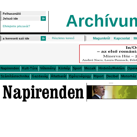
Archívu
Elfelejtette jelszavát?
Magunkról
|
Kapcsolat
|
M
Részletes kereső
Napirenden
Kult-Túra
Vélemény
Körkép
Sport
Mozaik
Hirdetés/Reklám
Oper
Számítástechnika
Gazdaság
Állatbarát
Egészségügy
Riport
Decibel
Motorház