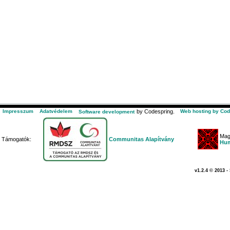
Impresszum
Adatvédelem
by Codespring.
Web hosting by Cod
Software development
Mag
Támogatók:
Communitas Alapítvány
Hum
v1.2.4 © 2013 -