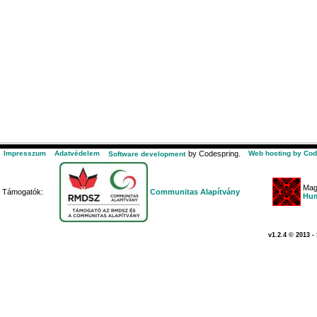
Impresszum
Adatvédelem
by Codespring.
Web hosting by Cod
Software development
Mag
Támogatók:
Communitas Alapítvány
Hum
v1.2.4 © 2013 -