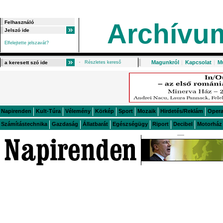
Archívu
Elfelejtette jelszavát?
Magunkról
|
Kapcsolat
|
M
Részletes kereső
Napirenden
Kult-Túra
Vélemény
Körkép
Sport
Mozaik
Hirdetés/Reklám
Oper
Számítástechnika
Gazdaság
Állatbarát
Egészségügy
Riport
Decibel
Motorház