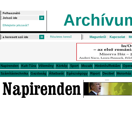
Archívu
Elfelejtette jelszavát?
Magunkról
|
Kapcsolat
|
M
Részletes kereső
Napirenden
Kult-Túra
Vélemény
Körkép
Sport
Mozaik
Hirdetés/Reklám
Oper
Számítástechnika
Gazdaság
Állatbarát
Egészségügy
Riport
Decibel
Motorház