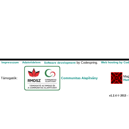
Impresszum
Adatvédelem
by Codespring.
Web hosting by Cod
Software development
Mag
Támogatók:
Communitas Alapítvány
Hum
v1.2.4 © 2013 -